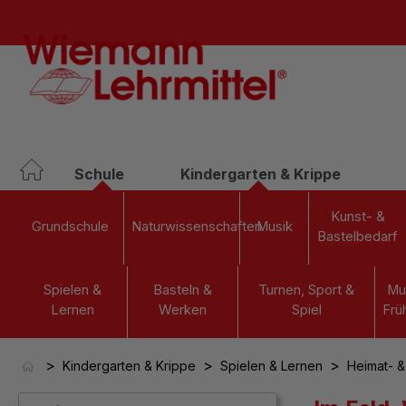
springen
Zur Hauptnavigation springen
Schule
Kindergarten & Krippe
Kunst- &
Grundschule
Naturwissenschaften
Musik
Bastelbedarf
Spielen &
Basteln &
Turnen, Sport &
Mu
Lernen
Werken
Spiel
Frü
>
>
>
Kindergarten & Krippe
Spielen & Lernen
Heimat- &