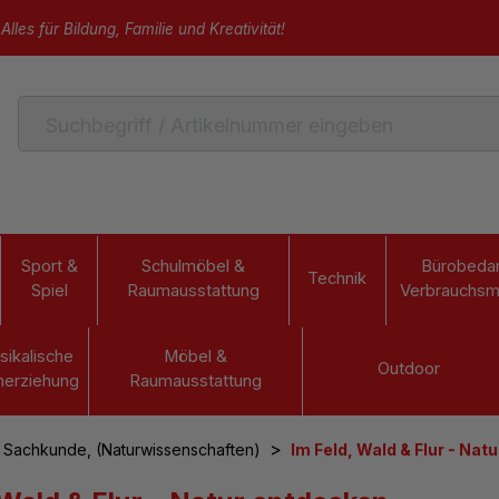
Alles für Bildung, Familie und Kreativität!
Sport &
Schulmöbel &
Bürobedar
Technik
Spiel
Raumausstattung
Verbrauchsma
sikalische
Möbel &
Outdoor
herziehung
Raumausstattung
>
 Sachkunde, (Naturwissenschaften)
Im Feld, Wald & Flur - Nat