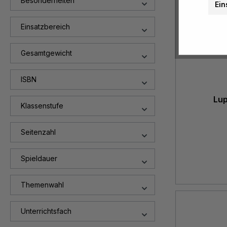
Besonderheiten
Ein
Einsatzbereich
Gesamtgewicht
ISBN
Lup
Klassenstufe
Seitenzahl
Spieldauer
Themenwahl
Unterrichtsfach