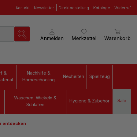
Kontakt
Newsletter
Direktbestellung
Kataloge
Widerruf
Anmelden
Merkzettel
Warenkorb
f &
Nachhilfe &
Neuheiten
Spielzeug
terial
Homeschooling
Waschen, Wickeln &
Sale
Hygiene & Zubehör
Schlafen
ur entdecken