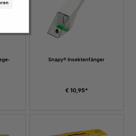
eren
ege-
Snapy® Insektenfänger
€ 10,95*