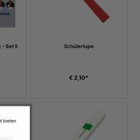
- Set II
Schülerlupe
€ 2,10*
t bieten