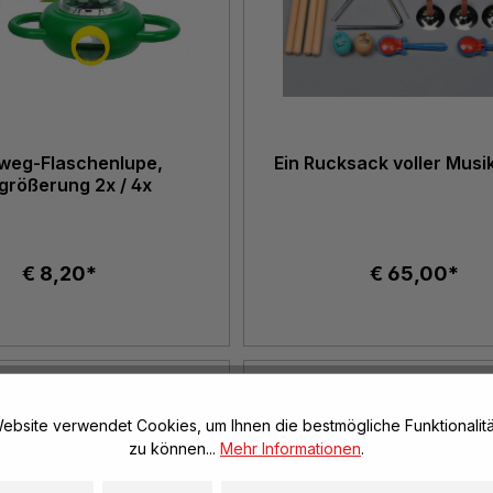
weg-Flaschenlupe,
Ein Rucksack voller Musik 
größerung 2x / 4x
€ 8,20*
€ 65,00*
ebsite verwendet Cookies, um Ihnen die bestmögliche Funktionalitä
zu können...
Mehr Informationen
.