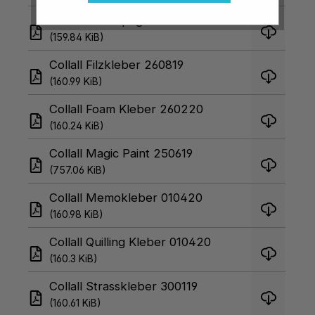
Collall Decoupage Lack 020420
(159.84 KiB)
Collall Filzkleber 260819
(160.99 KiB)
Collall Foam Kleber 260220
(160.24 KiB)
Collall Magic Paint 250619
(757.06 KiB)
Collall Memokleber 010420
(160.98 KiB)
Collall Quilling Kleber 010420
(160.3 KiB)
Collall Strasskleber 300119
(160.61 KiB)