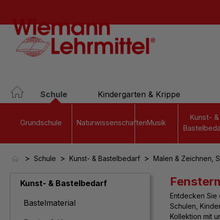
springen
Zur Hauptnavigation springen
Schule
Kindergarten & Krippe
Kunst- &
Grundschule
Naturwissenschaften
Musik
Bastelbeda
>
>
>
Schule
Kunst- & Bastelbedarf
Malen & Zeichnen, S
Fenster
Kunst- & Bastelbedarf
Entdecken Sie d
Bastelmaterial
Schulen, Kinde
Kollektion mit 