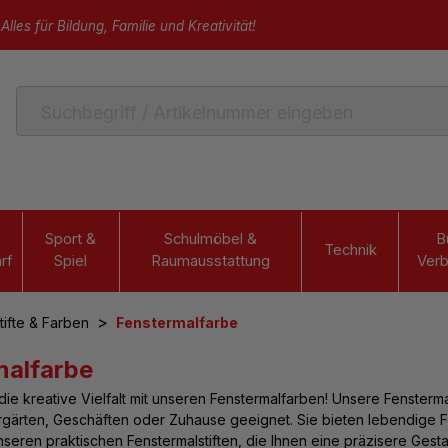
Alles für Bildung, Familie und Kreativität!
Sport &
Schulmöbel &
B
Technik
rf
Spiel
Raumausstattung
Verb
>
tifte & Farben
Fenstermalfarbe
malfarbe
ie kreative Vielfalt mit unseren
Fenstermalfarben
! Unsere Fensterma
rgärten, Geschäften oder Zuhause geeignet. Sie bieten lebendige Fa
unseren praktischen Fenstermalstiften, die Ihnen eine präzisere Gest