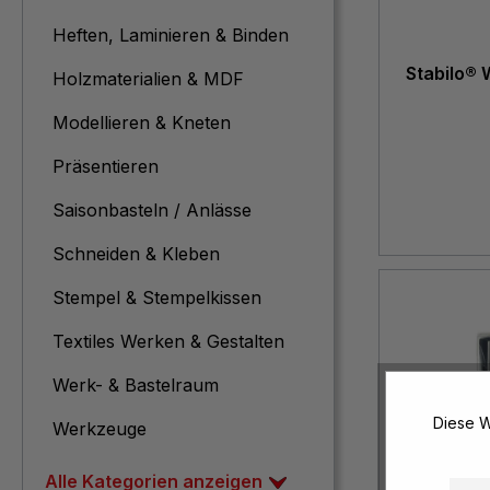
Heften, Laminieren & Binden
Stabilo® 
Holzmaterialien & MDF
Modellieren & Kneten
Präsentieren
Saisonbasteln / Anlässe
Schneiden & Kleben
Stempel & Stempelkissen
Textiles Werken & Gestalten
Werk- & Bastelraum
Diese W
Werkzeuge
Alle Kategorien anzeigen