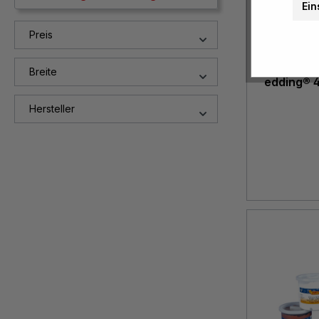
Ein
Preis
Breite
edding® 
Hersteller