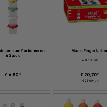
dosen zum Portionieren,
Mucki Fingerfarbe
6 Stück
6 x 150 ml
€ 6,80*
€ 20,70*
(€ 23,00* / l)