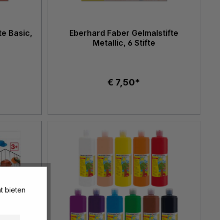
te Basic,
Eberhard Faber Gelmalstifte
Metallic, 6 Stifte
€ 7,50*
t bieten