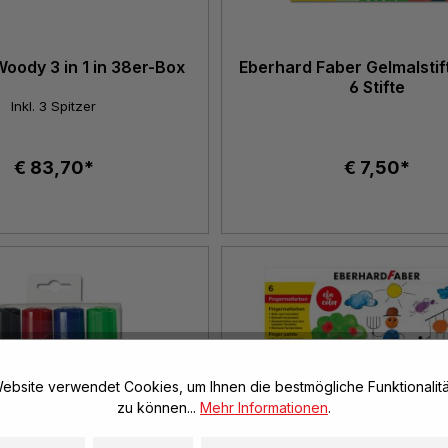
Woody 3 in 1 in 38er-Box
Eberhard Faber Gelmalstif
6 Stifte
Inkl. 3 Spitzer
€ 83,70*
€ 7,50*
ebsite verwendet Cookies, um Ihnen die bestmögliche Funktionalitä
zu können...
Mehr Informationen
.