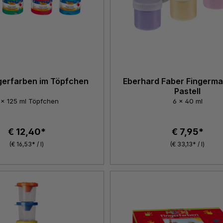
gerfarben im Töpfchen
Eberhard Faber Fingerma
Pastell
 x 125 ml Töpfchen
6 x 40 ml
€ 12,40*
€ 7,95*
(€ 16,53* / l)
(€ 33,13* / l)