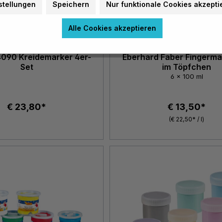
stellungen
Speichern
Nur funktionale Cookies akzepti
Alle Cookies akzeptieren
4090 Kreidemarker 4er-
Eberhard Faber Fingerma
Set
im Töpfchen
6 x 100 ml
€ 23,80*
€ 13,50*
(€ 22,50* / l)