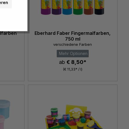
eren
lfarben
Eberhard Faber Fingermalfarben,
750 ml
verschiedene Farben
Mehr Optionen
ab
€ 8,50*
(€ 11,33* / l)