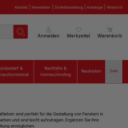
Kontakt
Newsletter
Direktbestellung
Kataloge
Widerruf
Anmelden
Merkzettel
Warenkorb
ürobedarf &
Nachhilfe &
Sale
Neuheiten
rauchsmaterial
Homeschooling
lfarben sind perfekt für die Gestaltung von Fenstern in
rben und sind leicht aufzutragen. Ergänzen Sie Ihre
altung ermöglichen.