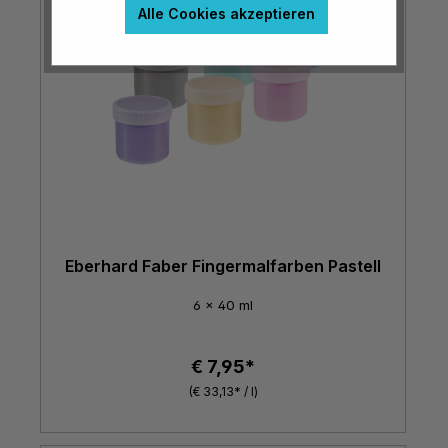
Alle Cookies akzeptieren
Eberhard Faber Fingermalfarben Pastell
6 x 40 ml
€ 7,95*
(€ 33,13* / l)