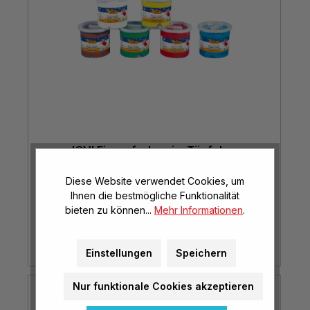
JOVI Fingerfarben im Töpfchen
6 x 125 ml Töpfchen
Diese Website verwendet Cookies, um
Ihnen die bestmögliche Funktionalität
bieten zu können...
Mehr Informationen
.
€ 12,40*
(€ 16,53* / l)
Einstellungen
Speichern
Nur funktionale Cookies akzeptieren