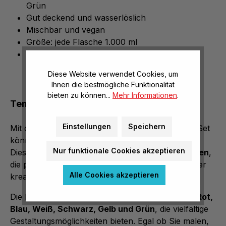
Grün
Gut deckend und wasserlöslich
Mischbar und vegan
Größe: jede Flasche 1.000 ml
Gesundheitlich unbedenklich
Diese Website verwendet Cookies, um
Ihnen die bestmögliche Funktionalität
bieten zu können...
Mehr Informationen
.
Temperafarben im praktischen 6er-Set
Einstellungen
Speichern
Mit dem Flippi Temperafarbe im praktischen 6er-Set
können Sie Ihrer Kreativität freien Lauf lassen!
Nur funktionale Cookies akzeptieren
Dieses Set enthält
sechs gebrauchsfertige Farben
,
die perfekt für Kunstprojekte, Schulaktivitäten oder
Alle Cookies akzeptieren
kreative Hobbys geeignet sind.
Die Farbpalette umfasst die
klassischen Farben Rot,
Blau, Weiß, Schwarz, Gelb und Grün
, die vielfältige
Gestaltungsmöglichkeiten bieten. Egal ob Sie malen,