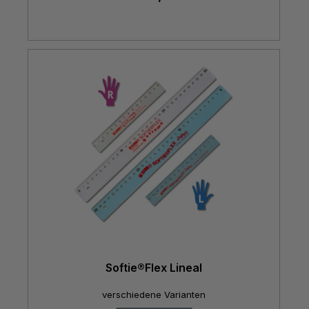
Softie®Flex Lineal
verschiedene Varianten