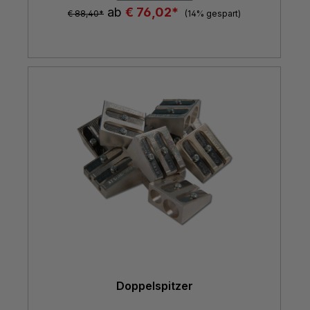
ab
€ 76,02*
€ 88,40*
(14% gespart)
Doppelspitzer