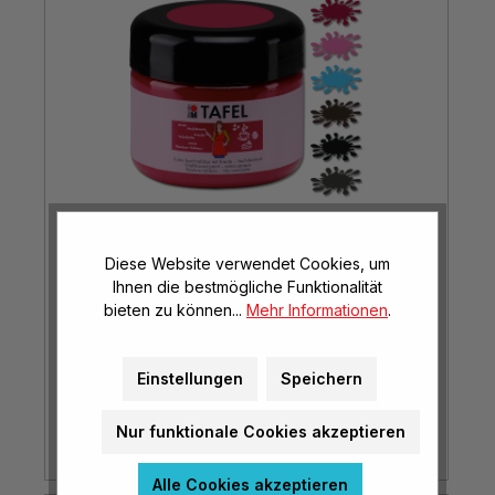
Diese Website verwendet Cookies, um
Ihnen die bestmögliche Funktionalität
Marabu Tafel Tafelfarbe, 225 ml
bieten zu können...
Mehr Informationen
.
verschiedene Farben
Mehr Optionen
Einstellungen
Speichern
ab
€ 8,85*
Nur funktionale Cookies akzeptieren
(€ 39,33* / kg)
Alle Cookies akzeptieren