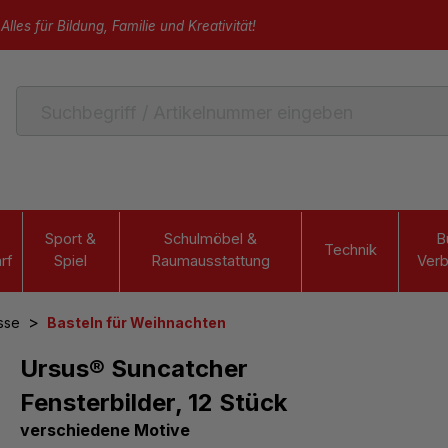
Alles für Bildung, Familie und Kreativität!
Sport &
Schulmöbel &
B
Technik
rf
Spiel
Raumausstattung
Verb
>
sse
Basteln für Weihnachten
Ursus® Suncatcher
Fensterbilder, 12 Stück
verschiedene Motive