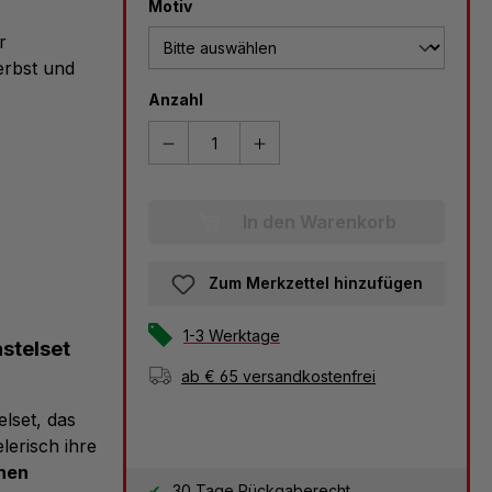
auswählen
Motiv
r
erbst und
Anzahl
In den Warenkorb
Zum Merkzettel hinzufügen
1-3 Werktage
astelset
ab € 65 versandkostenfrei
lset, das
lerisch ihre
hen
30 Tage Rückgaberecht