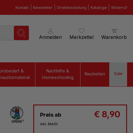
Kontakt
Newsletter
Direktbestellung
Kataloge
Widerruf
Anmelden
Merkzettel
Warenkorb
ürobedarf &
Nachhilfe &
Sale
Neuheiten
rauchsmaterial
Homeschooling
€ 8,90
Preis ab
inkl. MwSt.