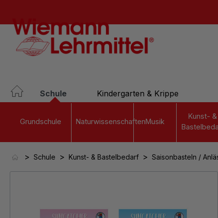
springen
Zur Hauptnavigation springen
Schule
Kindergarten & Krippe
Kunst- &
Grundschule
Naturwissenschaften
Musik
Bastelbeda
>
>
>
Schule
Kunst- & Bastelbedarf
Saisonbasteln / Anlä
Bildergalerie überspringen