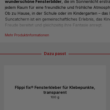
wunderschöne Fensterbilder
, die im Sonnenlicht erstr
jedem Raum für eine freundliche und fröhliche Atmosph
Ob zu Hause, in der Schule oder im Kindergarten – das 
Suncatchern ist ein gemeinschaftliches Erlebnis, das Kin
Freude bereitet und gleichzeitig ihre Fantasie anregt.
Die Bastelsets enthalten 8 Blatt schwarzen Fotokarton u
Mehr Produktinformationen
Transparentpapier in 12 verschiedenen Farben, sodass
12 individuelle Fensterbilder entstehen
können. Dank
vorgestanzter Motive
gelingt das Basteln besonders lei
Dazu passt
Umrisse nur noch herausgetrennt, auf Transparentpapi
übertragen und anschließend mit bunten Papierschnipsel
werden müssen. So können auch schon jü...
Flippi fix® Fensterkleber für Klebepunkte,
transparent
100 g