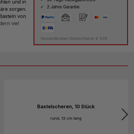
ahlen und in
2 Jahre Garantie
äre sorgen.
Basteln von
dern viel
Versandkosten Deutschland: € 3,95
nd 20 Blatt
insgesamt
cht, da die
er
n gestaltet
Bastelscheren, 10 Stück
rund, 13 cm lang