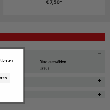
€ 7,50*
t bieten
Bitte auswählen
Ursus
eren
t & Pflege
n