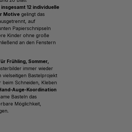
s
insgesamt 12 individuelle
r Motive
gelingt das
ausgetrennt, auf
unten Papierschnipseln
ere Kinder ohne große
hließend an den Fenstern
für Frühling, Sommer,
nsterbilder immer wieder
vielseitigen Bastelprojekt
r beim Schneiden, Kleben
 Hand-Auge-Koordination
nsame Basteln das
rbare Möglichkeit,
gen.