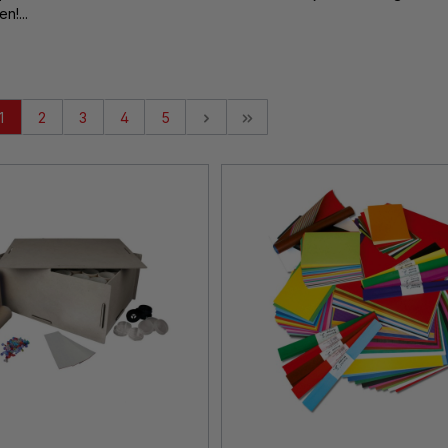
n!...
1
2
3
4
5