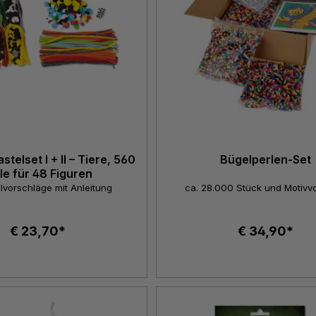
telset I + II – Tiere, 560
Bügelperlen-Set
le für 48 Figuren
lvorschläge mit Anleitung
ca. 28.000 Stück und Motivv
€ 23,70*
€ 34,90*