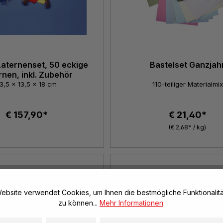
aternenset, 50 eckige
Bastelset Ganzjah
rnen, inkl. Zubehör
3,5 x 13,5 x 18 cm
110-teiliger Materialmix
€ 157,90*
€ 21,40*
(€ 2,68* / kg)
ebsite verwendet Cookies, um Ihnen die bestmögliche Funktionalitä
zu können...
Mehr Informationen
.