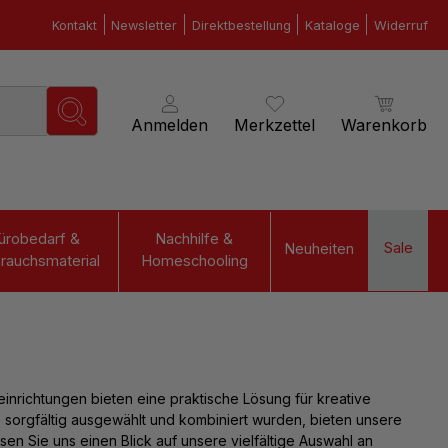
Kontakt
Newsletter
Direktbestellung
Kataloge
Widerruf
Anmelden
Merkzettel
Warenkorb
ürobedarf &
Nachhilfe &
Sale
Neuheiten
rauchsmaterial
Homeschooling
inrichtungen bieten eine praktische Lösung für kreative
ie sorgfältig ausgewählt und kombiniert wurden, bieten unsere
ssen Sie uns einen Blick auf unsere vielfältige Auswahl an