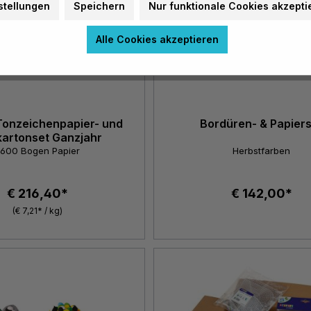
stellungen
Speichern
Nur funktionale Cookies akzepti
Alle Cookies akzeptieren
Tonzeichenpapier- und
Bordüren- & Papier
kartonset Ganzjahr
.600 Bogen Papier
Herbstfarben
€ 216,40*
€ 142,00*
(€ 7,21* / kg)