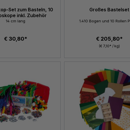
op-Set zum Basteln, 10
Großes Bastelset
oskope inkl. Zubehör
14 cm lang
1.410 Bogen und 10 Rollen 
€ 30,80*
€ 205,80*
(€ 7,10* / kg)