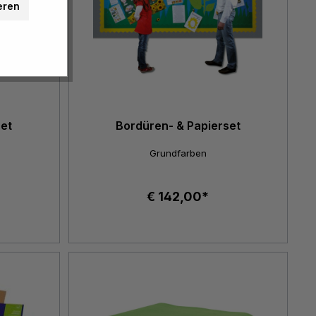
eren
set
Bordüren- & Papierset
Grundfarben
€ 142,00*