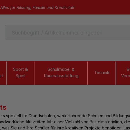
Alles für Bildung, Familie und Kreativität!
Sport &
Schulmöbel &
B
Technik
rf
Spiel
Raumausstattung
Verb
ts
ts speziell für Grundschulen, weiterführende Schulen und Bildungse
ndwerkliche Aktivitäten. Mit einer Vielzahl von Bastelmaterialien, d
s, was Sie und Ihre Schüler für ihre kreativen Projekte benötigen. La