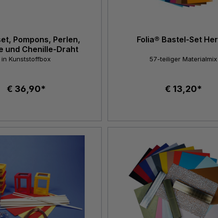
set, Pompons, Perlen,
Folia® Bastel-Set He
ile und Chenille-Draht
in Kunststoffbox
57-teiliger Materialmix
€ 36,90*
€ 13,20*