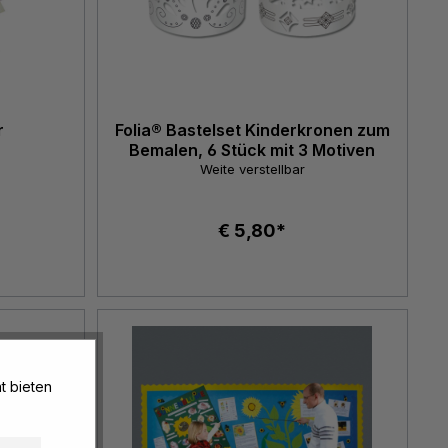
r
Folia® Bastelset Kinderkronen zum
Bemalen, 6 Stück mit 3 Motiven
Weite verstellbar
€ 5,80*
t bieten