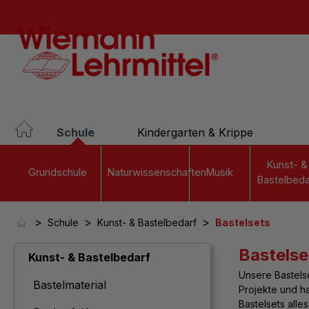
springen
Zur Hauptnavigation springen
Schule
Kindergarten & Krippe
Kunst- &
Grundschule
Naturwissenschaften
Musik
Bastelbeda
>
>
>
Schule
Kunst- & Bastelbedarf
Bastelsets
Bastelse
Kunst- & Bastelbedarf
Unsere Bastelse
Bastelmaterial
Projekte und ha
Bastelsets alle