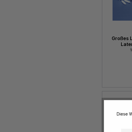
Großes L
Late
1
Diese W