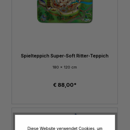
Spielteppich Super-Soft Ritter-Teppich
180 x 120 cm
€ 88,00*
Diese Website verwendet Cookies, um