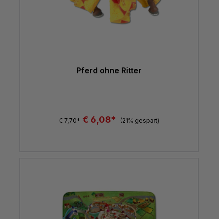
Pferd ohne Ritter
€ 6,08*
€ 7,70*
(21% gespart)