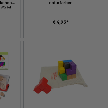
ckchen,
naturfarben
5 Würfel
€ 4,95*