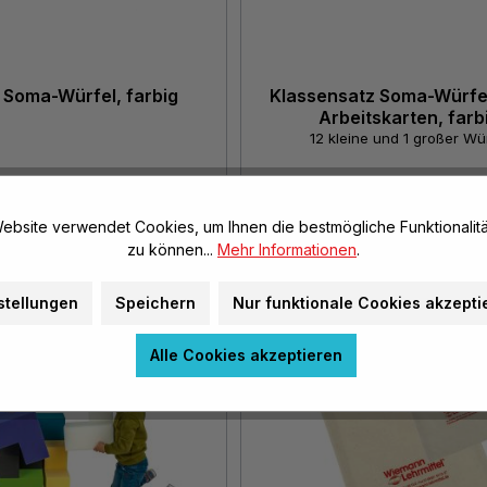
 Soma-Würfel, farbig
Klassensatz Soma-Würfel
Arbeitskarten, farb
12 kleine und 1 großer Wü
€ 12,85*
€ 118,95*
ebsite verwendet Cookies, um Ihnen die bestmögliche Funktionalitä
zu können...
Mehr Informationen
.
stellungen
Speichern
Nur funktionale Cookies akzepti
Alle Cookies akzeptieren