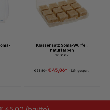
 Soma-
Klassensatz Soma-Würfel,
naturfarben
12 Stück
€ 45,86*
€ 58,80*
(22% gespart)
 65,00 (brutto)