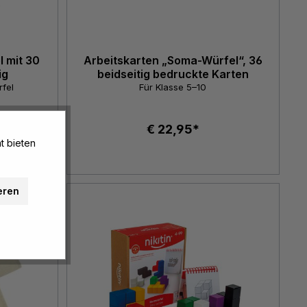
 mit 30
Arbeitskarten „Soma-Würfel“, 36
ig
beidseitig bedruckte Karten
rfel
Für Klasse 5–10
€ 22,95*
t bieten
eren