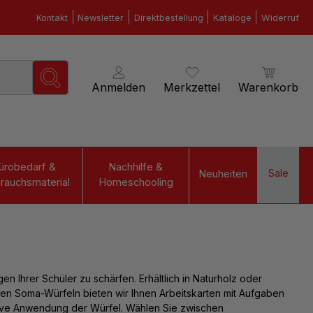
Kontakt
Newsletter
Direktbestellung
Kataloge
Widerruf
Anmelden
Merkzettel
Warenkorb
ürobedarf &
Nachhilfe &
Sale
Neuheiten
rauchsmaterial
Homeschooling
en Ihrer Schüler zu schärfen
. Erhältlich in Naturholz oder
 den Soma-Würfeln bieten wir Ihnen Arbeitskarten mit Aufgaben
tive Anwendung der Würfel. Wählen Sie zwischen