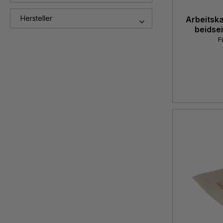
Hersteller
Arbeitska
beidse
F