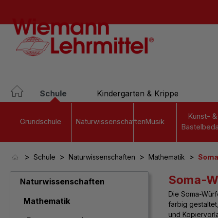
springen
Zur Hauptnavigation springen
Schule
Kindergarten & Krippe
Kunst- &
Grundschule
Naturwissenschaften
Musik
Bastelbeda
>
>
>
>
Schule
Naturwissenschaften
Mathematik
Soma
Soma-Wü
Naturwissenschaften
Die
Soma-Würfe
Mathematik
farbig gestalte
und Kopiervorl