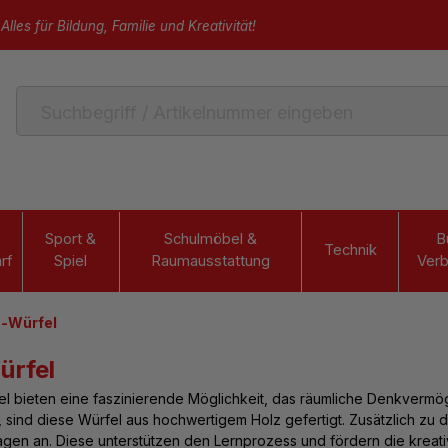
Alles für Bildung, Familie und Kreativität!
Sport &
Schulmöbel &
B
Technik
rf
Spiel
Raumausstattung
Verb
-Würfel
rfel
l bieten eine faszinierende Möglichkeit, das räumliche Denkvermög
t, sind diese Würfel aus hochwertigem Holz gefertigt. Zusätzlich zu
agen an. Diese unterstützen den Lernprozess und fördern die krea