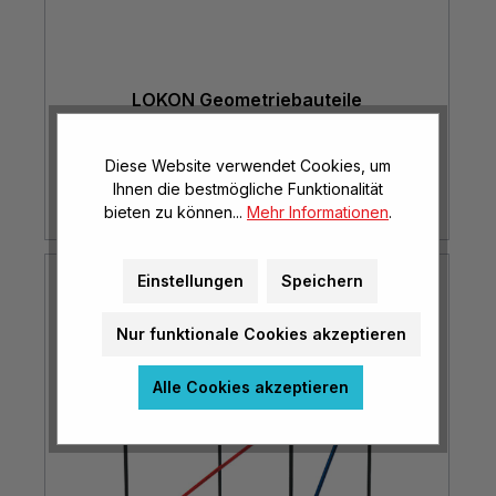
LOKON Geometriebauteile
Diese Website verwendet Cookies, um
Ihnen die bestmögliche Funktionalität
zur Kategorie
bieten zu können...
Mehr Informationen
.
Einstellungen
Speichern
Kantenmodelle aus Stahl
Nur funktionale Cookies akzeptieren
Alle Cookies akzeptieren