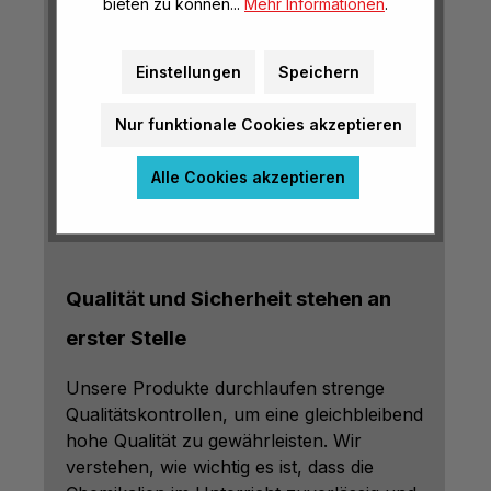
bieten zu können...
Mehr Informationen
.
abzusprechen, denn für bestimmte
Chemikalien ist die
Bestätigung eines
Einstellungen
Speichern
Verwendungsnachweises erforderlich
,
bevor die Lieferung erfolgt. Dieser
Nur funktionale Cookies akzeptieren
Verwendungsnachweis stellt sicher, dass
die bestellten Stoffe
Alle Cookies akzeptieren
verantwortungsbewusst und sicher im
schulischen Kontext eingesetzt werden.
Qualität und Sicherheit stehen an
erster Stelle
Unsere Produkte durchlaufen strenge
Qualitätskontrollen, um eine gleichbleibend
hohe Qualität zu gewährleisten. Wir
verstehen, wie wichtig es ist, dass die