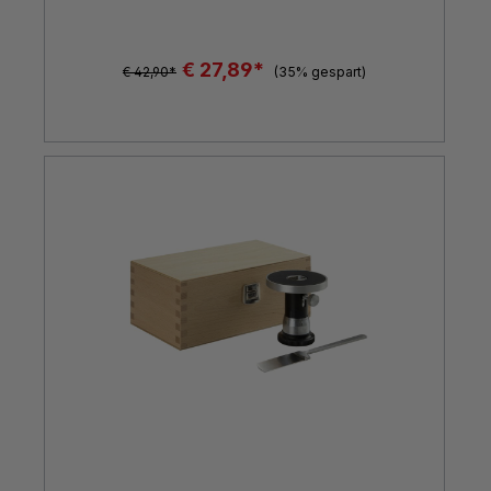
€ 27,89*
€ 42,90*
(35% gespart)