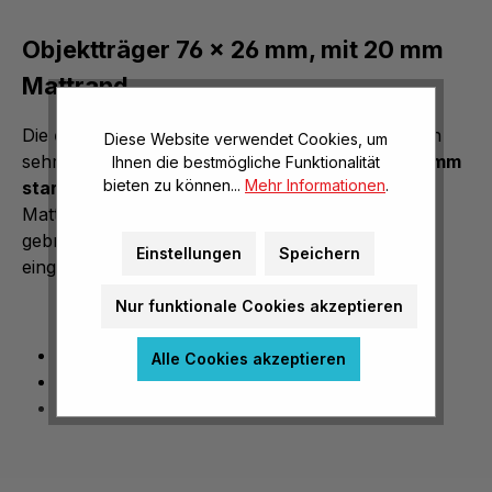
Objektträger 76 x 26 mm, mit 20 mm
Mattrand
Die
qualitativ hochwertigen
Objektträger sind ein
Diese Website verwendet Cookies, um
sehr nützliches Mikroskopier-Zubehör. Die ca.
1 mm
Ihnen die bestmögliche Funktionalität
bieten zu können...
Mehr Informationen
.
starken Objektträger
besitzen einen 20mm
Mattrand und sind nicht korrosiv. Dank der
gebrauchsfertigen Vorreinigung können sie direkt
Einstellungen
Speichern
eingesetzt werden.
Nur funktionale Cookies akzeptieren
Anzahl: Pkg. mit 50 Stück
Alle Cookies akzeptieren
Größe: 76 x 26 mm
mit 20mm Mattrand