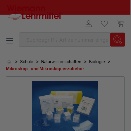
alt springen
>
>
>
>
Schule
Naturwissenschaften
Biologie
Mikroskop- und Mikroskopierzubehör
Bildergalerie überspringen