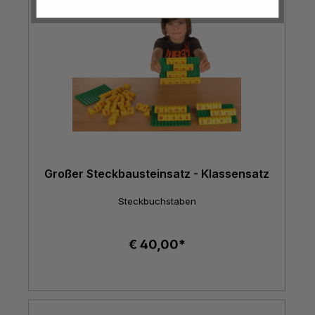
Großer Steckbausteinsatz - Klassensatz
Steckbuchstaben
€ 40,00*