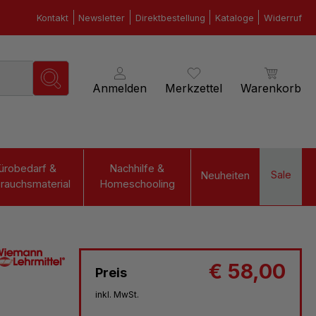
Kontakt
Newsletter
Direktbestellung
Kataloge
Widerruf
Anmelden
Merkzettel
Warenkorb
ürobedarf &
Nachhilfe &
Sale
Neuheiten
rauchsmaterial
Homeschooling
€ 58,00
Preis
inkl. MwSt.