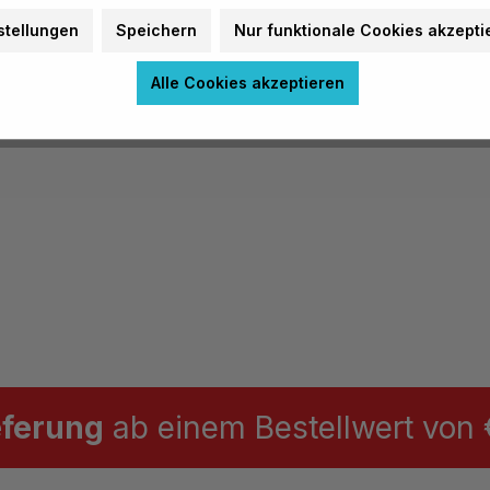
nlautkarten sind beidseitig
stellungen
Speichern
Nur funktionale Cookies akzepti
n und auf der Rückseite
rift.
Alle Cookies akzeptieren
eferung
ab einem Bestellwert von €