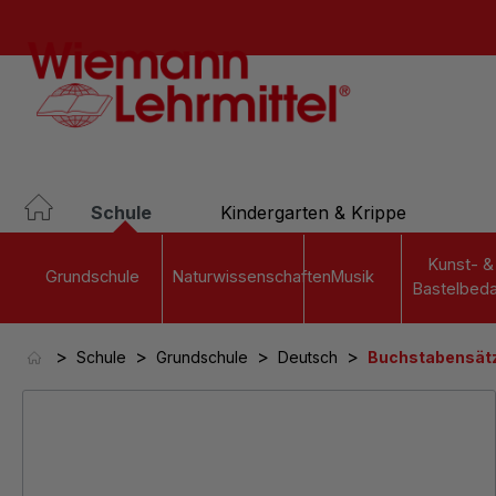
springen
Zur Hauptnavigation springen
Schule
Kindergarten & Krippe
Kunst- &
Grundschule
Naturwissenschaften
Musik
Bastelbeda
>
>
>
>
Schule
Grundschule
Deutsch
Buchstabensät
Bildergalerie überspringen