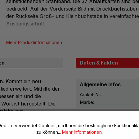
selbstklebenden Stahlband. Die 37 Anlautkarten sind bei
bedruckt. Auf der Vorderseite Bild mit Druckbuchstaben
der Rückseite Groß- und Kleinbuchstabe in vereinfachte
Ausgangsschrift.
Mehr Produktinformationen
besteht aus Kopf und 37 Gliedern
37 Anlautkarten sind beidseitig bedruckt
en
Daten & Fakten
Buchstaben in vereinfachter Ausgangsschrift
zum Lesen- und Schreibenlernen
rn. Kommt ein neu
Allgemeine Infos
ed erweitert. Mithilfe der
Artikel-Nr.:
esser ein und die
Marke:
ort ist hergestellt. Die
welche aus
Material, Beschaffenhei
d ist eine Tasche für die
en zur Auswahl. ABC-
ebsite verwendet Cookies, um Ihnen die bestmögliche Funktionalitä
zu können...
Mehr Informationen
.
er magnethaftend für die
Herstellerinformatione