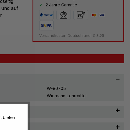
dseitig
2 Jahre Garantie
 und auf
r
Versandkosten Deutschland: € 3,95
W-80705
Wiemann Lehrmittel
t & Pflege
t bieten
n