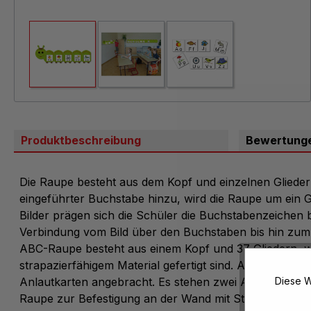
Produktbeschreibung
Bewertung
Die Raupe besteht aus dem Kopf und einzelnen Gliede
eingeführter Buchstabe hinzu, wird die Raupe um ein Gli
Bilder prägen sich die Schüler die Buchstabenzeichen b
Verbindung vom Bild über den Buchstaben bis hin zum W
ABC-Raupe besteht aus einem Kopf und 37 Gliedern, 
strapazierfähigem Material gefertigt sind. Auf jedem Glie
Anlautkarten angebracht. Es stehen zwei Ausführung
Diese W
Raupe zur Befestigung an der Wand mit Stahlstiften od