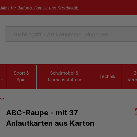
Alles für Bildung, Familie und Kreativität!
Sport &
Schulmöbel &
B
Technik
rf
Spiel
Raumausstattung
Verb
ze
ABC-Raupe - mit 37
Anlautkarten aus Karton