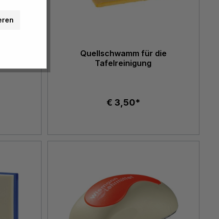
eren
Quellschwamm für die
Tafelreinigung
€ 3,50*