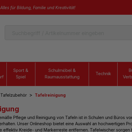
Alles für Bildung, Familie und Kreativität!
Sport &
Schulmöbel &
B
Technik
rf
Spiel
Raumausstattung
Verb
>
 Tafelzubehör
Tafelreinigung
nigung
gemäße
Pflege und Reinigung von Tafeln ist in Schulen und Büros
von
erhalten. Unser Onlineshop bietet eine Auswahl an hochwertigen P
e effektiv Kreide- und Markerreste entfernen. Tafelwischer sorgen 