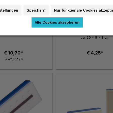
stellungen
Speichern
Nur funktionale Cookies akzepti
Alle Cookies akzeptieren
Tafelreiniger
Quellschwamm
ca. 20 x 8 x 8 cm
€ 10,70*
€ 4,25*
(€ 42,80* / l)