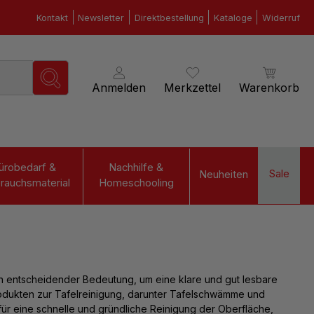
Kontakt
Newsletter
Direktbestellung
Kataloge
Widerruf
Anmelden
Merkzettel
Warenkorb
ürobedarf &
Nachhilfe &
Sale
Neuheiten
rauchsmaterial
Homeschooling
 entscheidender Bedeutung, um eine klare und gut lesbare
rodukten zur Tafelreinigung, darunter Tafelschwämme und
für eine schnelle und gründliche Reinigung der Oberfläche,