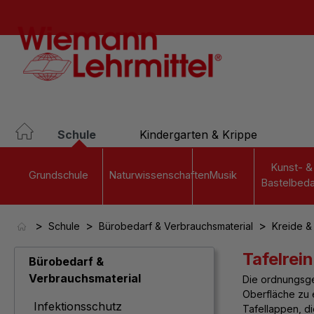
springen
Zur Hauptnavigation springen
Schule
Kindergarten & Krippe
Kunst- &
Grundschule
Naturwissenschaften
Musik
Bastelbeda
>
>
>
Schule
Bürobedarf & Verbrauchsmaterial
Kreide &
Tafelrei
Bürobedarf &
Verbrauchsmaterial
Die ordnungs
Oberfläche zu 
Infektionsschutz
Tafellappen, di