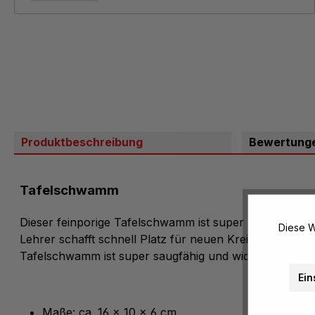
Produktbeschreibung
Bewertung
Tafelschwamm
Dieser feinporige Tafelschwamm ist super für die Tafel
Diese W
Lehrer schafft schnell Platz für neuen Kreideaufschrie
Tafelschwamm ist super saugfähig und widerstandsfähi
Ein
Maße: ca. 16 x 10 x 6 cm