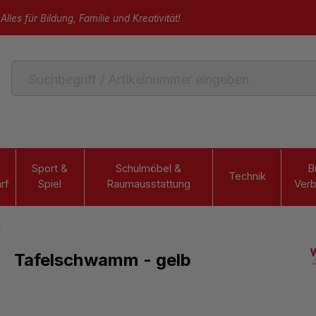
Alles für Bildung, Familie und Kreativität!
Sport &
Schulmöbel &
B
Technik
rf
Spiel
Raumausstattung
Verb
r
Tafelschwamm - gelb