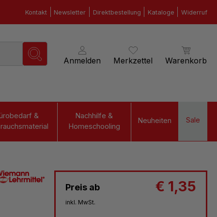
Kontakt
Newsletter
Direktbestellung
Kataloge
Widerruf
Anmelden
Merkzettel
Warenkorb
ürobedarf &
Nachhilfe &
Sale
Neuheiten
rauchsmaterial
Homeschooling
€ 1,35
Preis ab
inkl. MwSt.