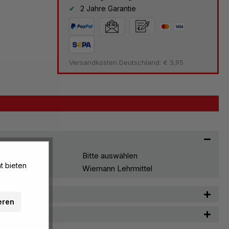
2 Jahre Garantie
Versandkosten Deutschland: € 3,95
Bitte auswählen
t bieten
Wiemann Lehrmittel
n
eren