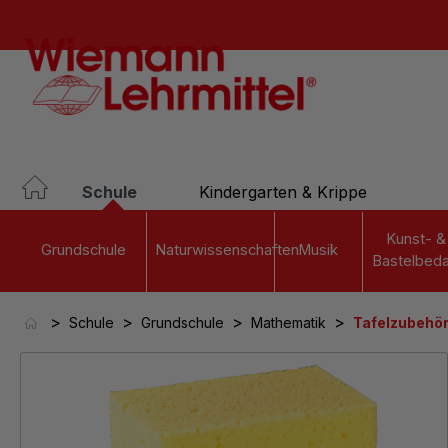
springen
Zur Hauptnavigation springen
Schule
Kindergarten & Krippe
Kunst- &
Grundschule
Naturwissenschaften
Musik
Bastelbeda
>
>
>
>
Schule
Grundschule
Mathematik
Tafelzubehö
Bildergalerie überspringen