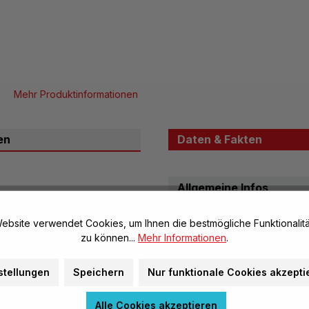
Mehr Produktinformationen
en
Daten & Fakten
Allgemeine Infos
Artikel-Nr.:
reinigung geeignet und der
ebsite verwendet Cookies, um Ihnen die bestmögliche Funktionalitä
Marke:
b im Unterricht. Der
zu können...
Mehr Informationen
.
g.
Herstellerinformatione
stellungen
Speichern
Nur funktionale Cookies akzepti
Warnhinweise
Alle Cookies akzeptieren