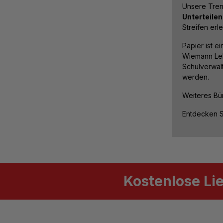
Unsere Trenn
Unterteile
Streifen erl
Papier ist e
Wiemann Lehr
Schulverwalt
werden.
Weiteres Bür
Entdecken Si
Kostenlose Li