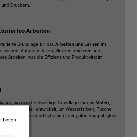
n und Druckern.
kturiertes Arbeiten
kturierte Grundlage für das
Arbeiten und Lernen im
en machen, Aufgaben lösen, Skizzen zeichnen und
s Arbeiten, was die Effizienz und Produktivität im
g
blätter, die eine hochwertige Grundlage für das
Malen,
ere sind speziell entwickelt, um Wasserfarben, Tusche
it ihrer glatten Oberfläche und ihrer guten Saugfähigkeit
t bieten