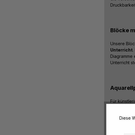
Druckbarkeit
Blöcke mi
Unsere Blöck
Unterricht
.
Diagramme er
Unterricht st
Aquarell
Für künstler
Zeichnen u
und andere M
Diese W
sind sie idea