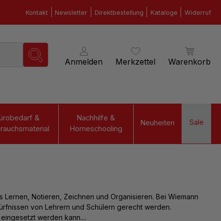
Kontakt
Newsletter
Direktbestellung
Kataloge
Widerruf
Anmelden
Merkzettel
Warenkorb
ürobedarf &
Nachhilfe &
Sale
Neuheiten
rauchsmaterial
Homeschooling
 das Lernen, Notieren, Zeichnen und Organisieren. Bei Wiemann
edürfnissen von Lehrern und Schülern gerecht werden.
 eingesetzt werden kann....