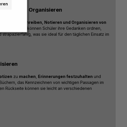
eren
hreiben und Organisieren
age für das
Schreiben, Notieren und Organisieren von
ariert oder blanko können Schüler ihre Gedanken ordnen,
trapazierfähig, was sie ideal für den täglichen Einsatz im
isieren
otizen
zu
machen
,
Erinnerungen festzuhalten
und
in Büchern, das Kennzeichnen von wichtigen Passagen im
nden Rückseite können sie leicht an verschiedenen