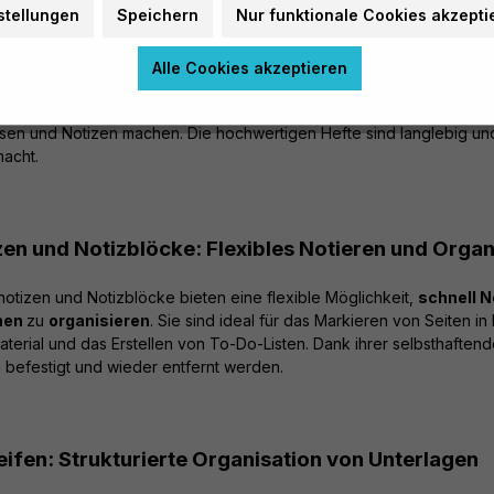
stellungen
Speichern
Nur funktionale Cookies akzepti
te in verschiedenen Lineaturen: Strukturiertes Sc
Alle Cookies akzeptieren
hefte in verschiedenen Lineaturen bieten eine strukturierte Grundl
en im Unterricht
. Mit unterschiedlichen Lineaturen wie liniert, k
en und Notizen machen. Die hochwertigen Hefte sind langlebig und s
macht.
zen und Notizblöcke: Flexibles Notieren und Organ
otizen und Notizblöcke bieten eine flexible Möglichkeit,
schnell N
nen
zu
organisieren
. Sie sind ideal für das Markieren von Seiten 
aterial und das Erstellen von To-Do-Listen. Dank ihrer selbsthafte
 befestigt und wieder entfernt werden.
eifen: Strukturierte Organisation von Unterlagen