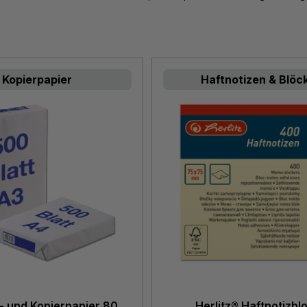
Kopierpapier
Haftnotizen & Blöc
- und Kopierpapier 80
Herlitz® Haftnotizbl