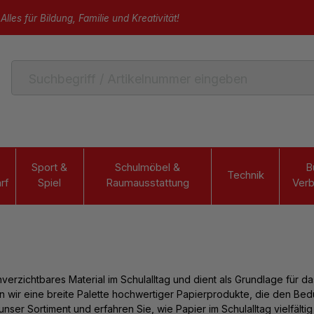
Alles für Bildung, Familie und Kreativität!
Sport &
Schulmöbel &
B
Technik
rf
Spiel
Raumausstattung
Verb
unverzichtbares Material im Schulalltag und dient als Grundlage für
en wir eine breite Palette hochwertiger Papierprodukte, die den B
nser Sortiment und erfahren Sie, wie Papier im Schulalltag vielfältig