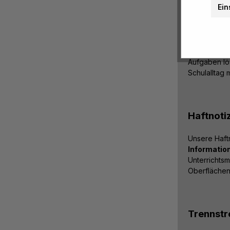
Ein
Schulhef
Unsere Schul
Information
Aufgaben lös
Schulalltag 
Haftnoti
Unsere Haftn
Informatio
Unterrichtsm
Oberflächen
Trennstr