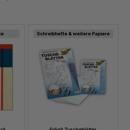
ke
Schreibhefte & weitere Papiere
ock
Folia® Tuscheblätter