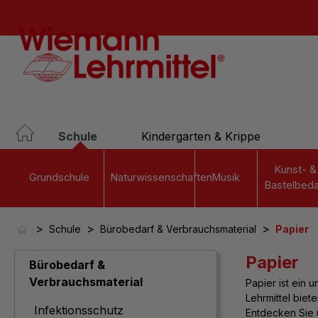
springen
Zur Hauptnavigation springen
Schule
Kindergarten & Krippe
Kunst- &
Grundschule
Naturwissenschaften
Musik
Bastelbeda
>
>
>
Schule
Bürobedarf & Verbrauchsmaterial
Papier
Papier
Bürobedarf &
Verbrauchsmaterial
Papier ist ein 
Lehrmittel biet
Infektionsschutz
Entdecken Sie u