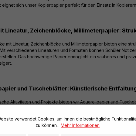
 eignet sich unser Kopierpapier perfekt für den Einsatz in Kopierer
t Lineatur, Zeichenblöcke, Millimeterpapier: Stru
e mit Lineatur, Zeichenblöcke und Millimeterpapier bieten eine stru
 Mit verschiedenen Lineaturen und Formaten können Schüler Notiz
stellen. Das hochwertige Papier ermöglicht ein sauberes und präzise
eigert.
papier und Tuscheblätter: Künstlerische Entfaltun
ische Aktivitäten und Projekte bieten wir Aquarellpapier und Tusche
nd Experimentieren
mit verschiedenen Medien bieten. Unsere Papi
altechniken aufzunehmen und ein optimales Ergebnis zu erzielen. M
ebsite verwendet Cookies, um Ihnen die bestmögliche Funktionalitä
l für kreative Entfaltung im Unterricht geeignet.
zu können...
Mehr Informationen
.