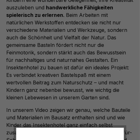
Kindern eine wunderbare Gelegenheit, ihre Kreativität
auszuleben und
handwerkliche Fähigkeiten
spielerisch zu erlernen
. Beim Arbeiten mit
natürlichen Werkstoffen entdecken sie nicht nur
verschiedene Materialien und Werkzeuge, sondern
auch die Schönheit und Vielfalt der Natur. Das
gemeinsame Basteln fördert nicht nur die
Feinmotorik, sondern stärkt auch das Bewusstsein
für nachhaltiges und naturnahes Gestalten. Ein
Insektenhotel zu bauen ist dafür ein ideales Projekt:
Es verbindet kreativen Bastelspaß mit einem
wertvollen Beitrag zum Naturschutz – und macht
Kindern ganz nebenbei bewusst, wie wichtig die
kleinen Lebewesen in unserem Garten sind.
In unserem Video zeigen wir genau, welche Bauteile
und Materialien im Bausatz enthalten sind und wie
Kinder das Insektenhotel ganz einfach selbst
zusammensetzen können. Mit der klaren Schritt-für-