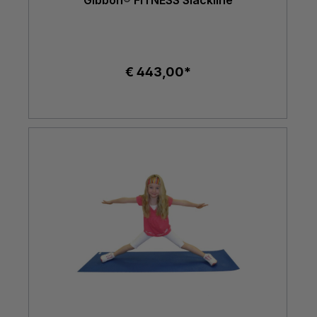
Gibbon® FITNESS Slackline
€ 443,00*