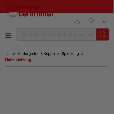
alt springen
>
>
>
Kindergarten & Krippe
Spielzeug
Holzspielzeug
Bildergalerie überspringen