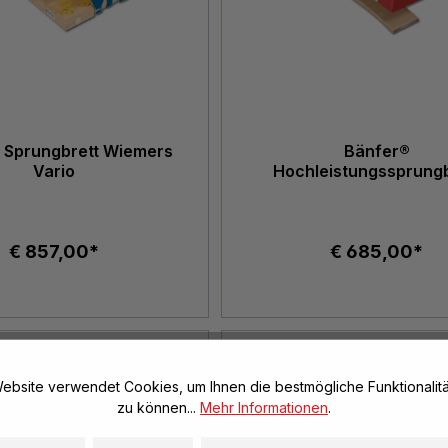
 Sprungbrett Wiemers
Bänfer®
Vario
Hochleistungssprungb
Bukarest
€ 857,00*
€ 685,00*
ebsite verwendet Cookies, um Ihnen die bestmögliche Funktionalitä
zu können...
Mehr Informationen
.