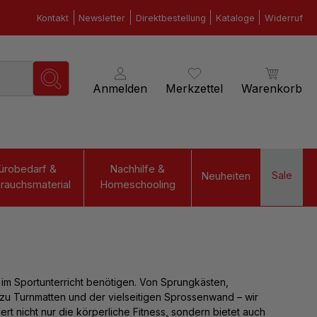
Kontakt
Newsletter
Direktbestellung
Kataloge
Widerruf
Anmelden
Merkzettel
Warenkorb
ürobedarf &
Nachhilfe &
Sale
Neuheiten
rauchsmaterial
Homeschooling
 im Sportunterricht
benötigen. Von Sprungkästen,
u Turnmatten und der vielseitigen Sprossenwand – wir
t nicht nur die körperliche Fitness, sondern bietet auch