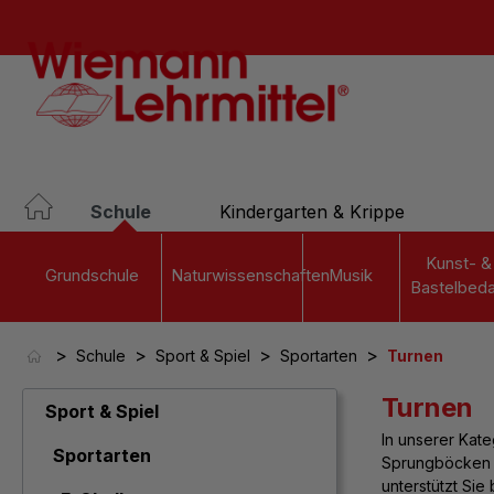
springen
Zur Hauptnavigation springen
Schule
Kindergarten & Krippe
Kunst- &
Grundschule
Naturwissenschaften
Musik
Bastelbeda
>
>
>
>
Schule
Sport & Spiel
Sportarten
Turnen
Turnen
Sport & Spiel
In unserer Kat
Sportarten
Sprungböcken u
unterstützt Sie