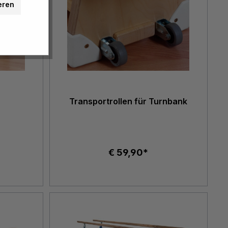
eren
Transportrollen für Turnbank
€ 59,90*