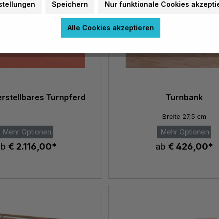
stellungen
Speichern
Nur funktionale Cookies akzepti
Alle Cookies akzeptieren
rstellbares Turnpferd
Turnbank
Breite 27,5 cm
Mehr Optionen
Mehr Optionen
ab
€ 2.116,00*
ab
€ 426,00*