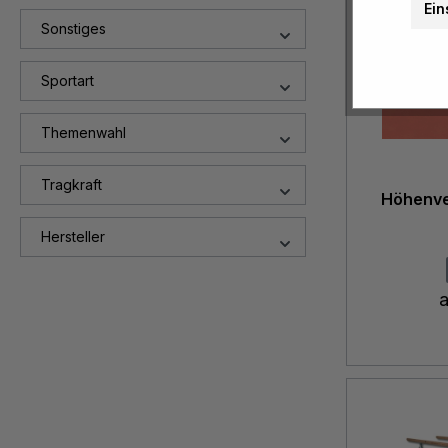
Ein
Sonstiges
Sportart
Themenwahl
Tragkraft
Höhenve
Hersteller