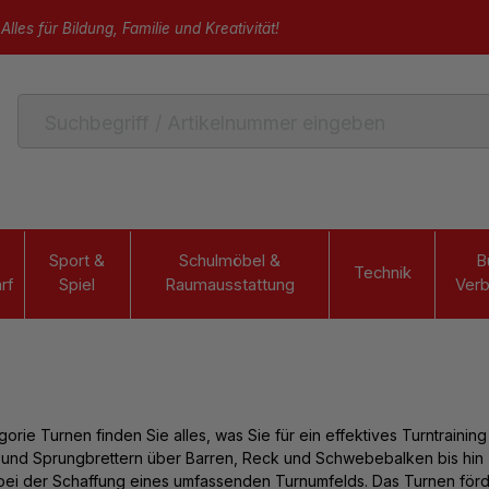
Alles für Bildung, Familie und Kreativität!
Sport &
Schulmöbel &
B
Technik
rf
Spiel
Raumausstattung
Verb
egorie
Turnen finden Sie alles, was Sie für ein effektives Turntraining
nd Sprungbrettern über Barren, Reck und Schwebebalken bis hin z
 bei der Schaffung eines umfassenden Turnumfelds. Das Turnen förder