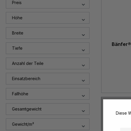
Preis
Höhe
Breite
Bänfer®
Tiefe
Anzahl der Teile
Einsatzbereich
Fallhöhe
Gesamtgewicht
Diese W
Gewicht/m²