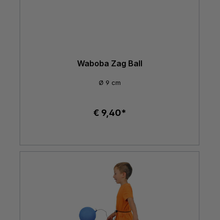
Waboba Zag Ball
Ø 9 cm
€ 9,40*