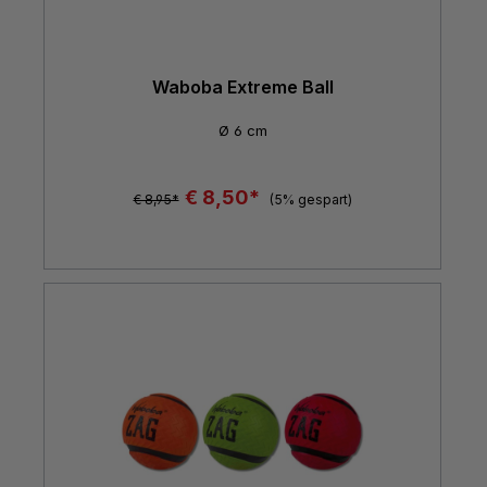
Waboba Extreme Ball
Ø 6 cm
€ 8,50*
€ 8,95*
(5% gespart)