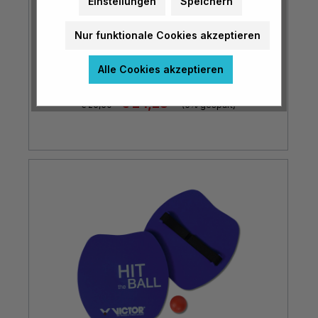
Einstellungen
Speichern
Wurfspiel Schildkröte
Nur funktionale Cookies akzeptieren
Alle Cookies akzeptieren
€ 24,23*
€ 25,50*
(5% gespart)