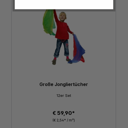
Große Jongliertücher
12er Set
€ 59,90*
(€ 2,54* / m²)