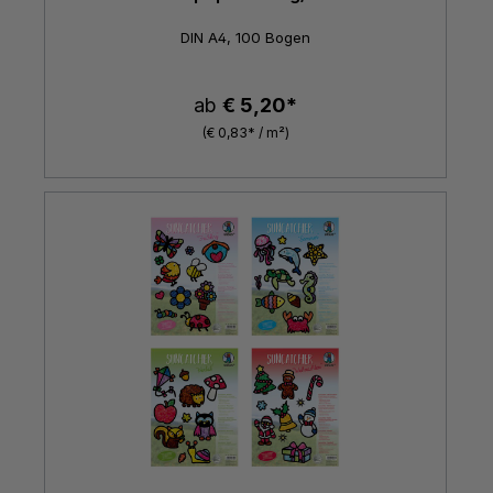
DIN A4, 100 Bogen
ab
€ 5,20*
(€ 0,83* / m²)