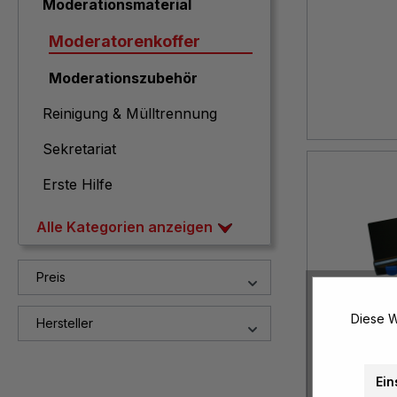
Moderationsmaterial
Moderatorenkoffer
Moderationszubehör
Reinigung & Mülltrennung
Sekretariat
Erste Hilfe
Alle Kategorien anzeigen
Preis
Diese W
Hersteller
Ein