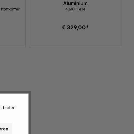
Aluminium
stoffkoffer
4.697 Teile
€ 329,00*
t bieten
eren