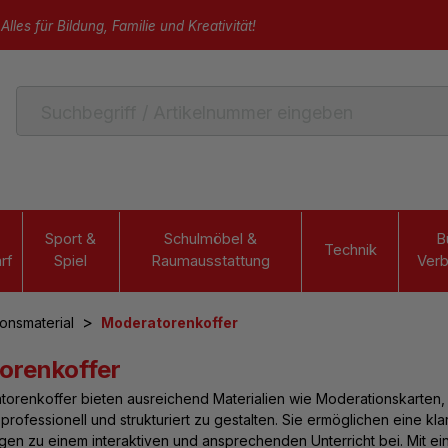
Alles für Bildung, Familie und Kreativität!
Sport &
Schulmöbel &
B
Technik
rf
Spiel
Raumausstattung
Verb
>
onsmaterial
Moderatorenkoffer
orenkoffer
torenkoffer
bieten ausreichend Materialien wie Moderationskarten, 
professionell und strukturiert zu gestalten. Sie ermöglichen eine kla
agen zu einem interaktiven und ansprechenden Unterricht bei. Mit 