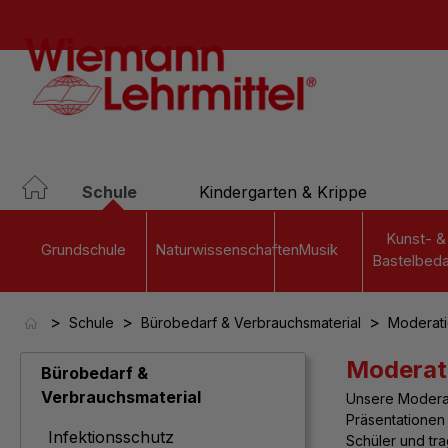
springen
Zur Hauptnavigation springen
Schule
Kindergarten & Krippe
Kunst- &
Grundschule
Naturwissenschaften
Musik
Bastelbeda
>
>
>
Schule
Bürobedarf & Verbrauchsmaterial
Moderati
Moderat
Bürobedarf &
Verbrauchsmaterial
Unsere
Modera
Präsentationen 
Infektionsschutz
Schüler und tr