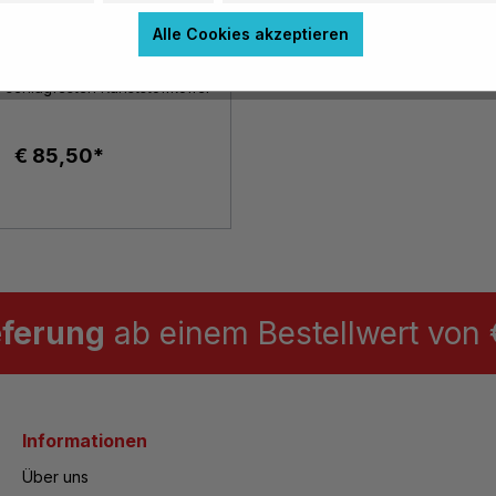
Alle Cookies akzeptieren
deratorenkoffer
undausstattung"
m schlagfesten Kunststoffkoffer
€ 85,50*
eferung
ab einem Bestellwert von €
Informationen
Über uns