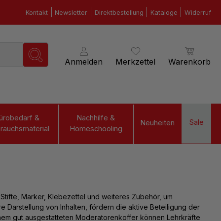
Kontakt
Newsletter
Direktbestellung
Kataloge
Widerruf
Anmelden
Merkzettel
Warenkorb
ürobedarf &
Nachhilfe &
Sale
Neuheiten
rauchsmaterial
Homeschooling
Stifte, Marker, Klebezettel und weiteres Zubehör, um
re Darstellung von Inhalten, fördern die aktive Beteiligung der
einem gut ausgestatteten Moderatorenkoffer können Lehrkräfte