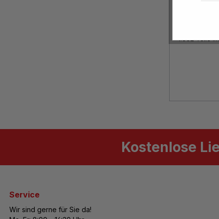
Mo
"Gr
1.052 Teile i
Kostenlose Li
Service
Wir sind gerne für Sie da!