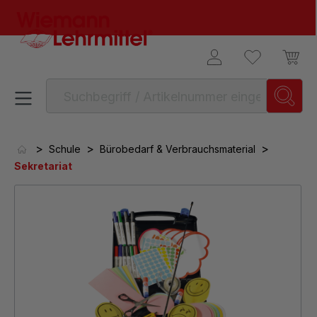
alt springen
>
>
>
Schule
Bürobedarf & Verbrauchsmaterial
Sekretariat
Bildergalerie überspringen