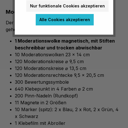
Nur funktionale Cookies akzeptieren
Moderationskoffer: Inhalt
Alle Cookies akzeptieren
Der Moderationskoffer umfasst
1.538 Teile.
Dazu
gehören:
1 Moderationswolke magnetisch, mit Stiften
beschreibbar und trocken abwischbar
10 Moderationswolken 23 x 14 cm
120 Moderationskreise ⌀ 9,5 cm
120 Moderationskreise ⌀ 13,5 cm
120 Moderationsrechtecke 9,5 x 20,5 cm
300 Bewertungssymbole
640 Klebepunkt in 4 Farben ⌀ 2 cm
200 Pinn-Nadeln (Rundkopf)
11 Magnete in 2 Größen
10 Marker (spitz): 2 x Blau, 2 x Rot, 2 x Grün, 4
x Schwarz
1 Klebefilm mit Abroller