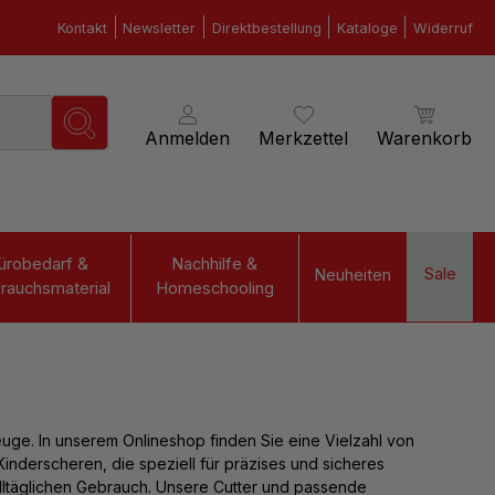
Kontakt
Newsletter
Direktbestellung
Kataloge
Widerruf
Anmelden
Merkzettel
Warenkorb
ürobedarf &
Nachhilfe &
Sale
Neuheiten
rauchsmaterial
Homeschooling
uge. In unserem Onlineshop finden Sie eine Vielzahl von
derscheren, die speziell für präzises und sicheres
alltäglichen Gebrauch. Unsere Cutter und passende