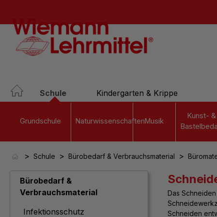
springen
Zur Hauptnavigation springen
Schule
Kindergarten & Krippe
Kunst- &
Grundschule
Naturwissenschaften
Musik
Bastelbeda
>
>
>
Schule
Bürobedarf & Verbrauchsmaterial
Büromate
Schneid
Bürobedarf &
Verbrauchsmaterial
Das
Schneiden
Schneidewerkze
Infektionsschutz
Schneiden entw