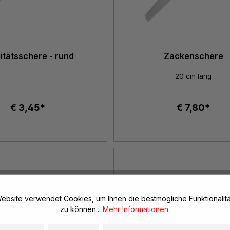
itätsschere - rund
Zackenschere
20 cm lang
€ 3,45*
€ 7,80*
ebsite verwendet Cookies, um Ihnen die bestmögliche Funktionalitä
zu können...
Mehr Informationen
.