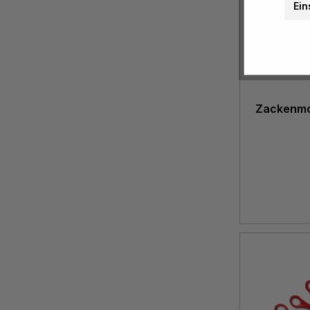
Ein
Zackenmot