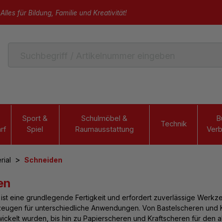
Alles für Bildung, Familie und Kreativität!
Sport &
Schulmöbel &
B
Technik
rf
Spiel
Raumausstattung
Verb
>
rial
Schneiden
en
ist eine grundlegende Fertigkeit und erfordert zuverlässige Werkze
ugen für unterschiedliche Anwendungen. Von Bastelscheren und Kin
ickelt wurden, bis hin zu Papierscheren und Kraftscheren für den 