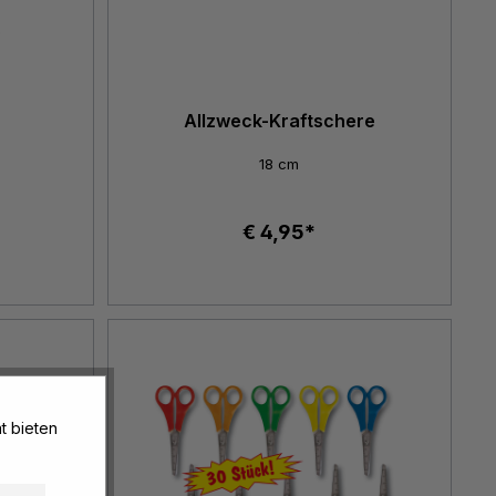
Allzweck-Kraftschere
18 cm
€ 4,95*
t bieten