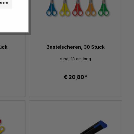
eren
ück
Bastelscheren, 30 Stück
rund, 13 cm lang
€ 20,80*