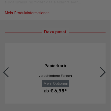
Bügelpressung fixiert das Papier zuver...
Mehr Produktinformationen
Dazu passt
Produktgalerie überspringen
Papierkorb
verschiedene Farben
Mehr Optionen
ab
€ 6,95*