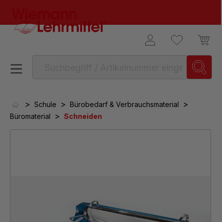
alt springen
>
>
>
Schule
Bürobedarf & Verbrauchsmaterial
>
Büromaterial
Schneiden
Bildergalerie überspringen