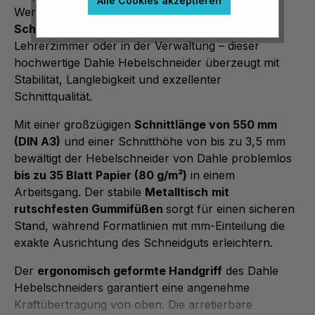
Alle Cookies akzeptieren
Wert auf
präzises, komfortables und sicheres
Schneiden
legen. Ob in der Druckvorstufe, im
Lehrerzimmer oder in der Verwaltung – dieser
hochwertige Dahle Hebelschneider überzeugt mit
Stabilität, Langlebigkeit und exzellenter
Schnittqualität.
Mit einer großzügigen
Schnittlänge von 550 mm
(DIN A3)
und einer Schnitthöhe von bis zu 3,5 mm
bewältigt der Hebelschneider von Dahle problemlos
bis zu 35 Blatt Papier (80 g/m²)
in einem
Arbeitsgang. Der stabile
Metalltisch
mit
rutschfesten Gummifüßen
sorgt für einen sicheren
Stand, während Formatlinien mit mm-Einteilung die
exakte Ausrichtung des Schneidguts erleichtern.
Der
ergonomisch geformte Handgriff
des Dahle
Hebelschneiders garantiert eine angenehme
Kraftübertragung von oben. Die arretierbare