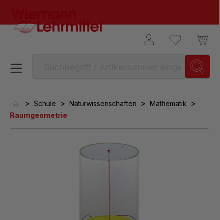
alt springen
>
>
>
>
Schule
Naturwissenschaften
Mathematik
Raumgeometrie
Bildergalerie überspringen