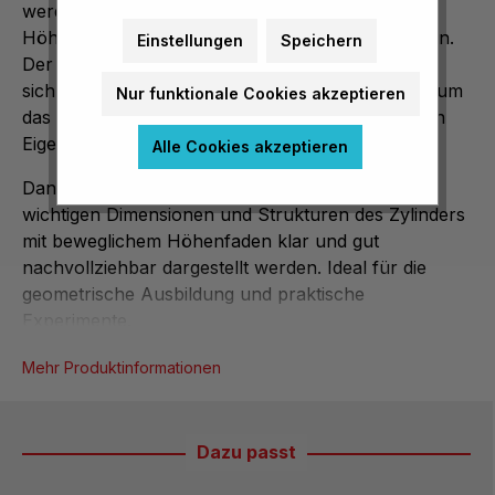
werden kann, um den Unterschied zwischen der
Höhe des Zylinders und der Basis zu verdeutlichen.
Einstellungen
Speichern
Der Zylinder mit beweglichem Höhenfaden eignet
sich hervorragend für den Einsatz im Unterricht, um
Nur funktionale Cookies akzeptieren
das Verständnis für zylindrische Körper und deren
Eigenschaften zu fördern.
Alle Cookies akzeptieren
Dank seiner transparenten Bauweise können alle
wichtigen Dimensionen und Strukturen des Zylinders
mit beweglichem Höhenfaden klar und gut
nachvollziehbar dargestellt werden. Ideal für die
geometrische Ausbildung und praktische
Experimente.
Mehr Produktinformationen
Dazu passt