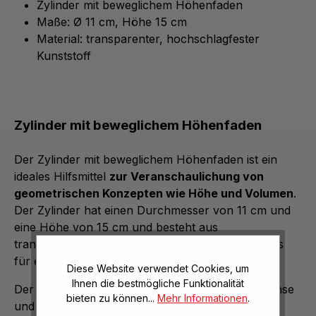
Zylinder mit beweglichem Höhenfaden
Maße:
Ø 11 cm, Höhe 15 cm
Material: transparenter, hochschlagfester
Kunststoff
Zylinder mit beweglichem Höhenfaden
Der Zylinder mit beweglichem Höhenfaden ist ein
ideales Hilfsmittel
zur Veranschaulichung von
geometrischen Konzepten wie Höhe und Volumen
.
Der Zylinder hat einen Durchmesser von 11 cm und
eine Höhe von 15 cm und besteht aus
transparentem, hochschlagfestem Kunststoff, was
für eine hohe Stabilität und Langlebigkeit sorgt.
Diese Website verwendet Cookies, um
Ihnen die bestmögliche Funktionalität
Der
Höhenfaden
verläuft entlang der Zylinderachse
bieten zu können...
Mehr Informationen
.
und ist
beweglich
, sodass er flexibel angepasst