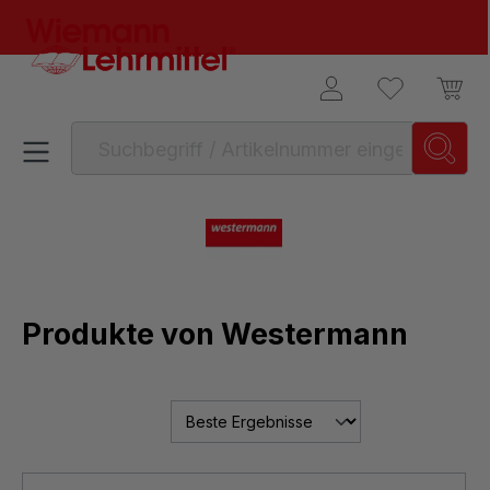
alt springen
Produkte von Westermann