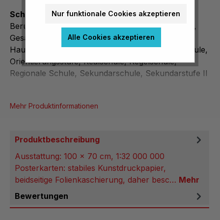
Nur funktionale Cookies akzeptieren
Schulform:
Berufsschule, Erweiterte Realschule, Förderstufe,
Alle Cookies akzeptieren
Gesamtschule, Grundschule, Gymnasium,
Hauptschule, Hochschule, Mittelschule, Oberschule,
Orientierungsstufe, Realschule, Regelschule,
Regionale Schule, Sekundarschule, Sekundarstufe II
Mehr Produktinformationen
Produktbeschreibung
Ausstattung: 100 x 70 cm, 1:32 000 000
Posterkarten: stabiles Kunstdruckpapier,
beidseitige Folienkaschierung, daher besc…
Mehr
Bewertungen