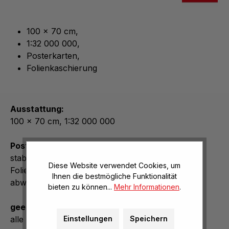
100 x 70 cm,
1:32 000 000,
Posterkarten,
Folienkaschierung
Ausstattung:
100 x 70 cm, 1:32 000 000
Posterkarten:
stabiles Kunstdruckpapier, beidseitige
Diese Website verwendet Cookies, um
Folienkaschierung, daher beschreib- und
Ihnen die bestmögliche Funktionalität
abwischbar, in Klarsichtrolle
bieten zu können...
Mehr Informationen
.
geeignet für:
Einstellungen
Speichern
alle Bundesländer