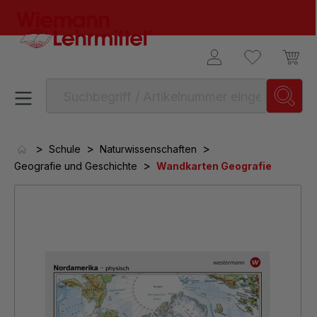
alt springen
>
>
>
Schule
Naturwissenschaften
>
Geografie und Geschichte
Wandkarten Geografie
Bildergalerie überspringen