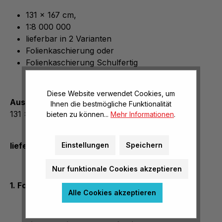
131 x 167 cm,
1:8 000 000
lieferbar in 2 Varianten
Folienkaschierung oder
Folienkaschierung Schulfertig
Diese Website verwendet Cookies, um
Ausstattung:
Ihnen die bestmögliche Funktionalität
131 x 167 cm, 1:8 000 000
bieten zu können...
Mehr Informationen
.
Einstellungen
Speichern
lieferbar in 2 Varianten
Nur funktionale Cookies akzeptieren
1.
Folienkaschierung
Alle Cookies akzeptieren