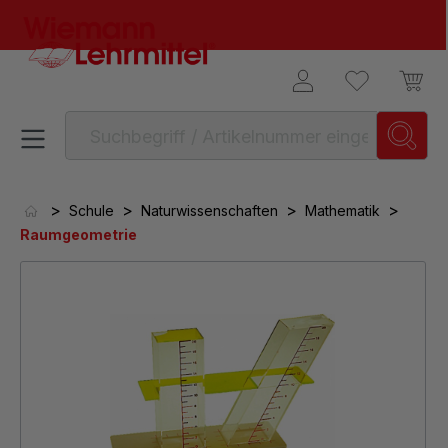
alt springen
>
>
>
>
Schule
Naturwissenschaften
Mathematik
Raumgeometrie
Bildergalerie überspringen