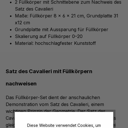
2 Füllkörper mit Schnittebene zum Nachweis des
Satz des Cavalieri
Maße: Füllkörper 8 x 6 x 21 cm, Grundplatte 31
x12 cm
Grundplatte mit Aussparung für Füllkörper
Skalierung auf Füllkörper 0–20
Material: hochschlagfester Kunststoff
Satz des Cavalieri mit Füllkörpern
nachweisen
Das Füllkörper-Set dient der anschaulichen
Demonstration vom Satz des Cavalieri, einem
wichtigen Prinzip der Geometrie. Der Satz des
Cavalieri besagt, dass zwei Körper genau dann das
gleiche Volumen besitzen, wenn sie zwischen zwei
Diese Website verwendet Cookies, um