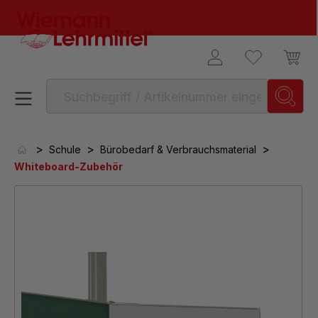
alt springen
>
>
>
Schule
Bürobedarf & Verbrauchsmaterial
Whiteboard-Zubehör
Bildergalerie überspringen