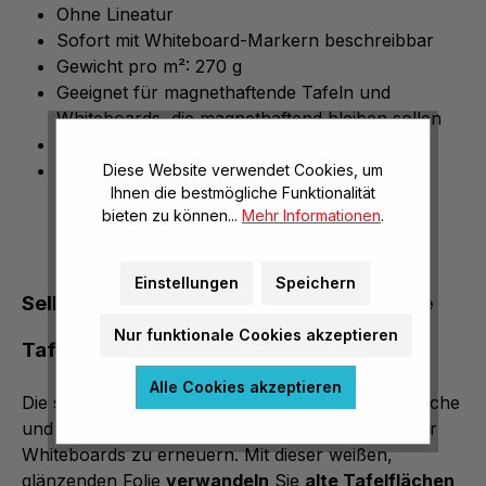
Ohne Lineatur
Sofort mit Whiteboard-Markern beschreibbar
Gewicht pro m²: 270 g
Geeignet für magnethaftende Tafeln und
Whiteboards, die magnethaftend bleiben sollen
Angegebener Preis pro m²
auftragsbezogene Anfertigung,
Diese Website verwendet Cookies, um
Ihnen die bestmögliche Funktionalität
Rückgaberecht ausgeschlossen
bieten zu können...
Mehr Informationen
.
Einstellungen
Speichern
Selbstklebende Whiteboard-Folie, um alte
Nur funktionale Cookies akzeptieren
Tafeln und Whiteboards zu erneuern
Alle Cookies akzeptieren
Die selbstklebende Whiteboard-Folie ist eine einfache
und effiziente Lösung, um bestehende Tafeln oder
Whiteboards zu erneuern. Mit dieser weißen,
glänzenden Folie
verwandeln
Sie
alte Tafelflächen