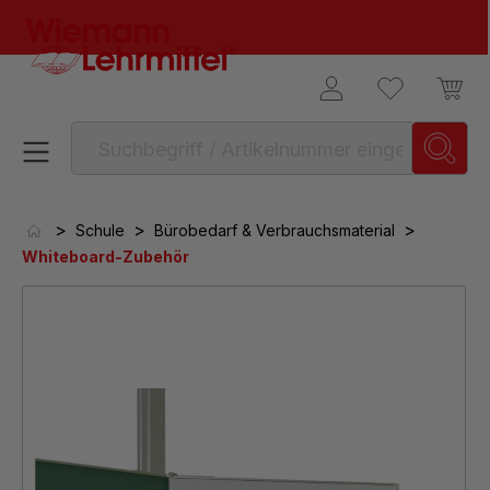
alt springen
>
>
>
Schule
Bürobedarf & Verbrauchsmaterial
Whiteboard-Zubehör
Bildergalerie überspringen