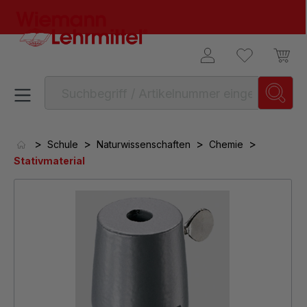
alt springen
>
>
>
>
Schule
Naturwissenschaften
Chemie
Stativmaterial
Bildergalerie überspringen