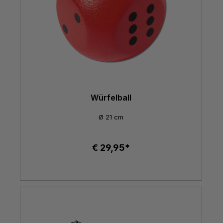
Würfelball
Ø 21 cm
€ 29,95*