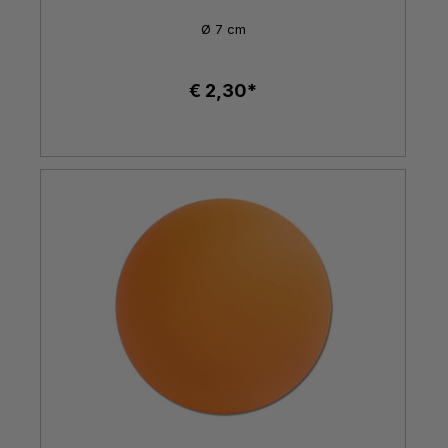
Ø 7 cm
€ 2,30*