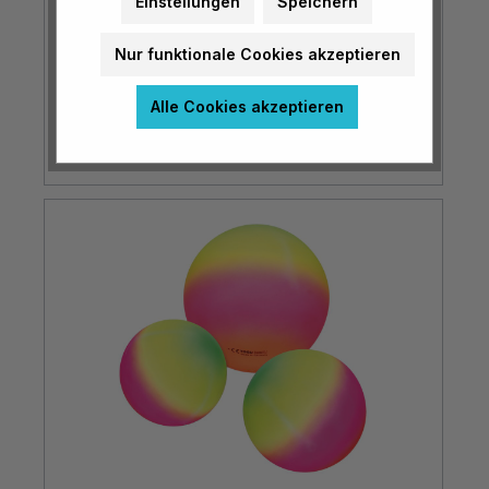
Smiley-Bälle im 5er-Set
Einstellungen
Speichern
Ø 20 cm
Nur funktionale Cookies akzeptieren
Alle Cookies akzeptieren
€ 25,90*