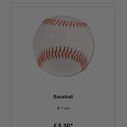
Baseball
Ø 7 cm
€ 5,30*