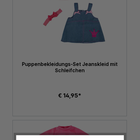
Puppenbekleidungs-Set Jeanskleid mit
Schleifchen
€ 14,95*