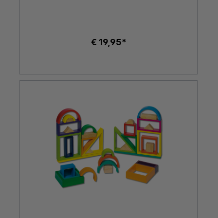
€ 19,95*