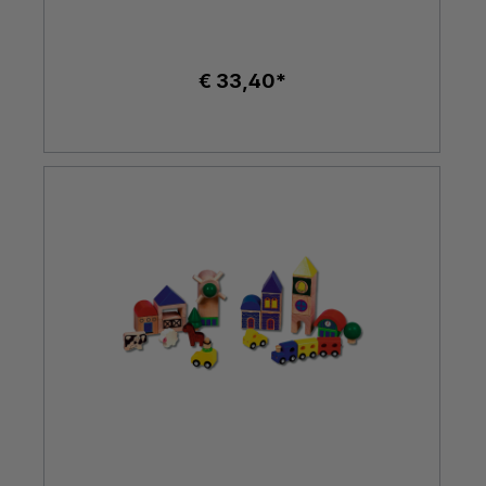
€ 33,40*