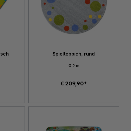
isch
Spielteppich, rund
Ø 2 m
€ 209,90*