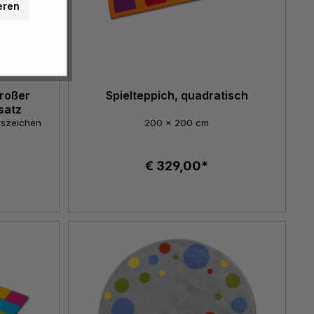
eren
roßer
Spielteppich, quadratisch
satz
hrszeichen
200 x 200 cm
€ 329,00*