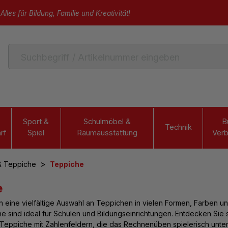
Alles für Bildung, Familie und Kreativität!
Sport &
Schulmöbel &
B
Technik
rf
Spiel
Raumausstattung
Verb
>
& Teppiche
Teppiche
e
n eine vielfältige
Auswahl an Teppichen
in vielen Formen, Farben u
e sind ideal für Schulen und Bildungseinrichtungen. Entdecken Sie 
 Teppiche mit Zahlenfeldern, die das Rechnenüben spielerisch unter