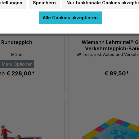
stellungen
Speichern
Nur funktionale Cookies akzepti
Alle Cookies akzeptieren
Rundteppich
Wiemann Lehrmittel® G
Verkehrsteppich-Bau
Ø 2 m
69 Teile, inkl. Autos und Verke
Mehr Optionen
ab
€ 228,00*
€ 89,50*