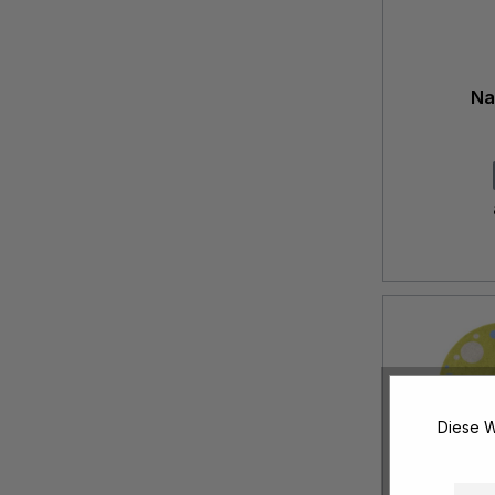
Na
Diese W