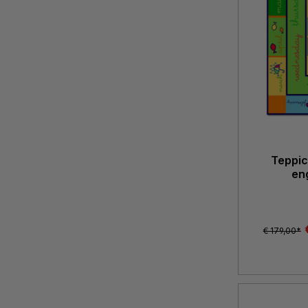
Teppic
en
€ 179,00*