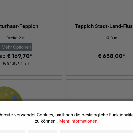
turhaar-Teppich
Teppich Stadt-Land-Flus
Breite 2 m
Ø 3 m
Mehr Optionen
ab
€ 169,70*
€ 658,00*
(€ 84,85* / m²)
ebsite verwendet Cookies, um Ihnen die bestmögliche Funktionalitä
zu können...
Mehr Informationen
.