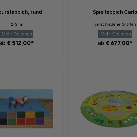
oursteppich, rund
Spielteppich Carl
Ø 3 m
verschiedene Größen
Mehr Optionen
Mehr Optionen
ab
€ 512,00*
ab
€ 677,00*