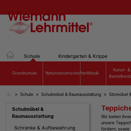
springen
Zur Hauptnavigation springen
Schule
Kindergarten & Krippe
Kunst- &
Grundschule
Naturwissenschaften
Musik
Bastelbeda
>
>
>
Schule
Schulmöbel & Raumausstattung
Sitzmöbel 
Teppich
Schulmöbel &
Raumausstattung
Wir bieten Ihne
unsere Teppich
Schränke & Aufbewahrung
fördern, sowie