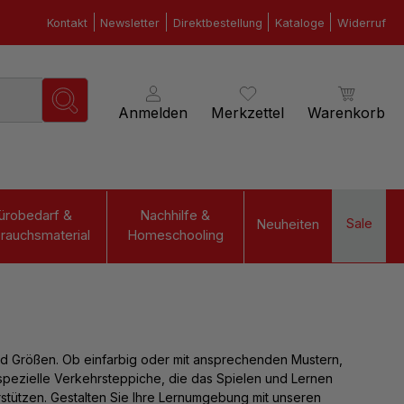
Kontakt
Newsletter
Direktbestellung
Kataloge
Widerruf
Anmelden
Merkzettel
Warenkorb
ürobedarf &
Nachhilfe &
Sale
Neuheiten
rauchsmaterial
Homeschooling
nd Größen. Ob einfarbig oder mit ansprechenden Mustern,
spezielle Verkehrsteppiche, die das Spielen und Lernen
stützen. Gestalten Sie Ihre Lernumgebung mit unseren