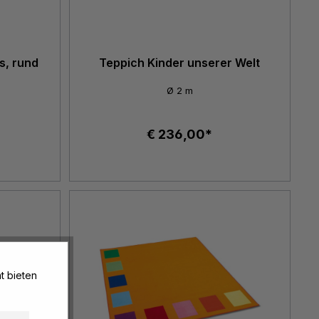
s, rund
Teppich Kinder unserer Welt
Ø 2 m
€ 236,00*
t bieten