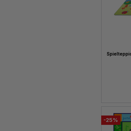
Spielteppi
-25%