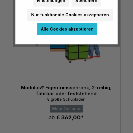
Einstellungen
Speichern
Nur funktionale Cookies akzeptieren
Alle Cookies akzeptieren
Modulus® Eigentumsschrank, 2-reihig,
fahrbar oder feststehend
8 große Schubladen
Mehr Optionen
ab
€ 362,00*