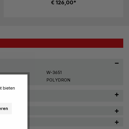
€ 126,00*
W-3651
POLYDRON
t bieten
t & Pflege
eren
n