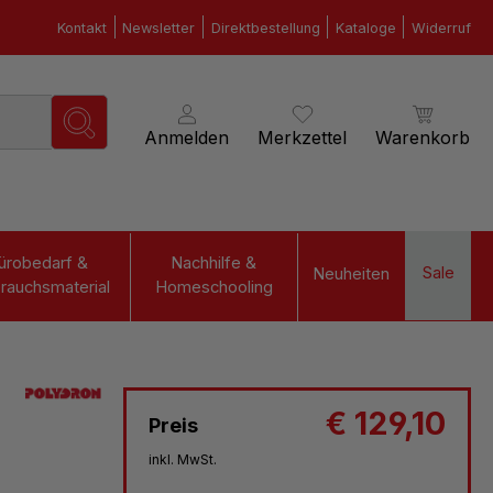
Kontakt
Newsletter
Direktbestellung
Kataloge
Widerruf
Anmelden
Merkzettel
Warenkorb
ürobedarf &
Nachhilfe &
Sale
Neuheiten
rauchsmaterial
Homeschooling
€ 129,10
Preis
inkl. MwSt.