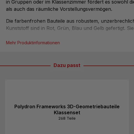
in Gruppen oder im Klassenzimmer fördert es sowohl di
als auch das räumliche Vorstellungsvermögen.
Die farbenfrohen Bauteile aus robustem, unzerbrechli
Kunststoff sind in Rot, Grün, Blau und Gelb gefertigt. Sie
dank der flexiblen Verbindungsachsen, die sich bis zu 
lassen,
einfach zusammenfügen und auseinanderkla
Mehr Produktinformationen
können die Oberflächennetze der gebauten Körper sich
gemacht werden – eine spielerische und zugleich lehrre
Methode, Geometrie zu entdecken.
Dazu passt
Das Original Polydron Set umfasst
60 Quadrate,
12 Rechtecke,
24 Fünfecke,
Polydron Frameworks 3D-Geometriebauteile
8 Sechsecke,
Klassenset
60 gleichseitige Dreiecke,
268 Teile
16 rechtwinklige Dreiecke sowie
ein Winkelmessgerät.