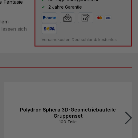
e Fantasie
2 Jahre Garantie
chem
 lassen sich
270° drehen
Versandkosten Deutschland: kostenlos
ppen
. So
tbar
iche
Polydron Sphera 3D-Geometriebauteile
Gruppenset
100 Teile