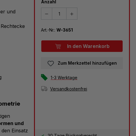
Anzahl
per und
 Rechtecke
Art.-Nr.:
W-3651
In den Warenkorb
Zum Merkzettel hinzufügen
g
1-3 Werktage
Versandkostenfrei
eometrie
tigen
ormen und
r den Einsatz
30 Tage Rückgaberecht