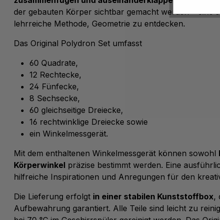
der gebauten Körper sichtbar gemacht werden – eine sp
lehrreiche Methode, Geometrie zu entdecken.
Das Original Polydron Set umfasst
60 Quadrate,
12 Rechtecke,
24 Fünfecke,
8 Sechsecke,
60 gleichseitige Dreiecke,
16 rechtwinklige Dreiecke sowie
ein Winkelmessgerät.
Mit dem enthaltenen Winkelmessgerät können sowohl
Körperwinkel
präzise bestimmt werden. Eine ausführlic
hilfreiche Inspirationen und Anregungen für den kreati
Die Lieferung erfolgt
in einer stabilen Kunststoffbox
,
Aufbewahrung garantiert. Alle Teile sind leicht zu rei
bei 70 °C im Geschirrspüler gereinigt werden. Das Origi