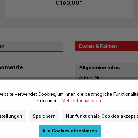
€ 160,00*
Mit dem enthaltenen Winkelmessgerät k...
en
Daten & Fakten
Geometrie
Allgemeine Infos
Artikel-Nr.:
tigen Bauteilen eine
Marke:
rpernetze zu gestalten
ebsite verwendet Cookies, um Ihnen die bestmögliche Funktionalitä
 oder im Klassenzimmer
Material, Beschaffenhei
zu können...
Mehr Informationen
.
 Vorstellungsvermögen.
hem Kunststoff sind in
stellungen
Speichern
Nur funktionale Cookies akzepti
Herstellerinformatione
 der flexiblen
n,
einfach
Warnhinweise
Alle Cookies akzeptieren
n die Oberflächennetze