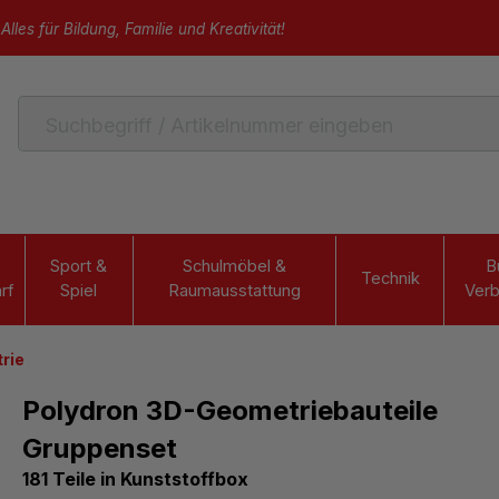
Alles für Bildung, Familie und Kreativität!
Sport &
Schulmöbel &
B
Technik
rf
Spiel
Raumausstattung
Verb
rie
Polydron 3D-Geometriebauteile
Gruppenset
181 Teile in Kunststoffbox