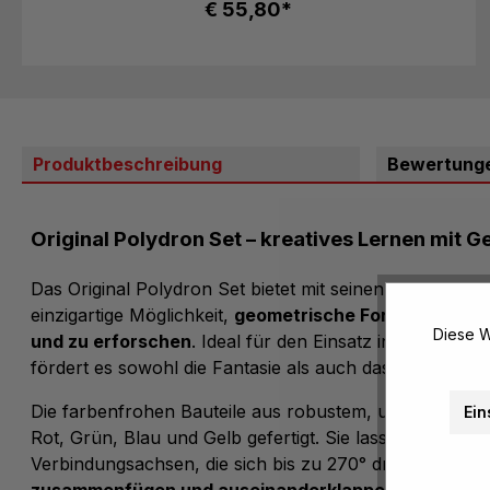
€ 55,80*
Produktbeschreibung
Bewertung
Original Polydron Set – kreatives Lernen mit 
Das Original Polydron Set bietet mit seinen 181 hochwer
einzigartige Möglichkeit,
geometrische Formen und Kö
Diese W
und zu erforschen
. Ideal für den Einsatz in Gruppen
fördert es sowohl die Fantasie als auch das räumliche
Die farbenfrohen Bauteile aus robustem, unzerbrechlic
Ein
Rot, Grün, Blau und Gelb gefertigt. Sie lassen sich dank
Verbindungsachsen, die sich bis zu 270° drehen lasse
zusammenfügen und auseinanderklappen
. So könne