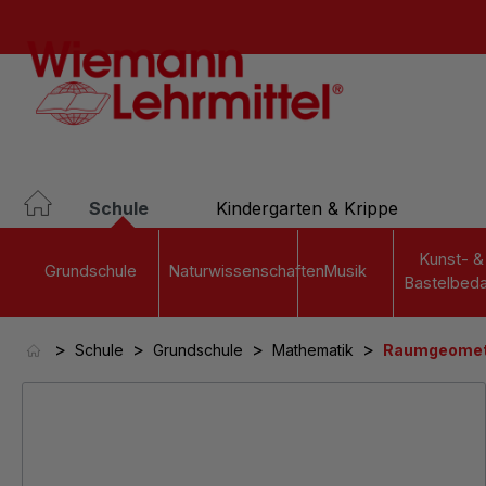
springen
Zur Hauptnavigation springen
Schule
Kindergarten & Krippe
Kunst- &
Grundschule
Naturwissenschaften
Musik
Bastelbeda
>
>
>
>
Schule
Grundschule
Mathematik
Raumgeomet
Bildergalerie überspringen