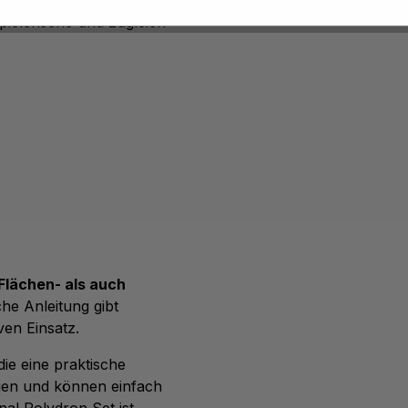
ielerische und zugleich
Flächen- als auch
he Anleitung gibt
ven Einsatz.
 die eine praktische
nigen und können einfach
nal Polydron Set ist