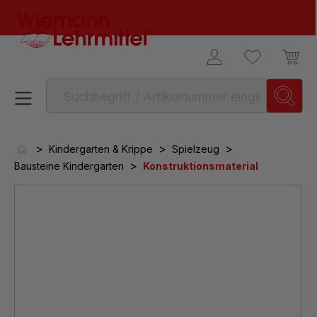
alt springen
>
>
>
Kindergarten & Krippe
Spielzeug
>
Bausteine Kindergarten
Konstruktionsmaterial
Bildergalerie überspringen