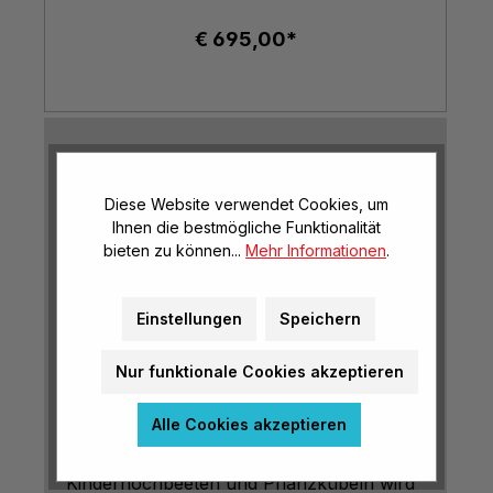
€ 695,00*
Hochbeete und Pflanzkübel
für den Kindergarten –
Diese Website verwendet Cookies, um
Ihnen die bestmögliche Funktionalität
Natur erleben und
bieten zu können...
Mehr Informationen
.
entdecken
Einstellungen
Speichern
Gärtnern macht nicht nur Spaß, sondern
Nur funktionale Cookies akzeptieren
fördert
auch spielerisch
die
Naturverbundenheit und das
Alle Cookies akzeptieren
Verantwortungsbewusstsein von
Kindern
. Mit unseren hochwertigen
Kinderhochbeeten und Pflanzkübeln wird