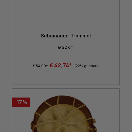
Schamanen-Trommel
Ø 22 cm
€ 42,74*
€ 54,80*
(22% gespart)
-17%