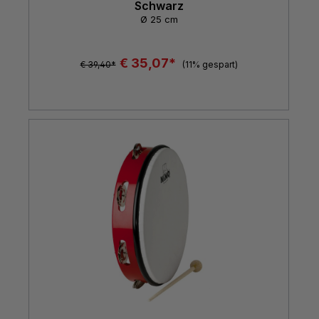
Schwarz
Ø 25 cm
€ 35,07*
€ 39,40*
(11% gespart)