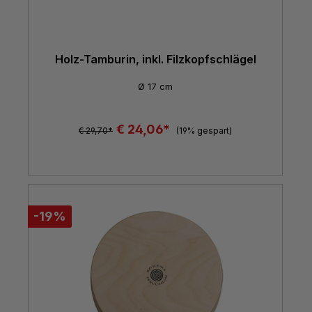
Holz-Tamburin, inkl. Filzkopfschlägel
Ø 17 cm
€ 24,06*
€ 29,70*
(19% gespart)
-19%