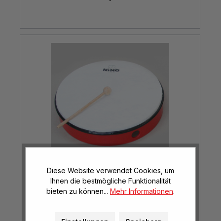
Diese Website verwendet Cookies, um
Ihnen die bestmögliche Funktionalität
ABS-Handtrommel mit Schlägel
bieten zu können...
Mehr Informationen
.
Ø 30 cm