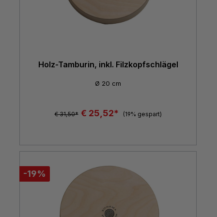
Holz-Tamburin, inkl. Filzkopfschlägel
Ø 20 cm
€ 25,52*
€ 31,50*
(19% gespart)
-19%