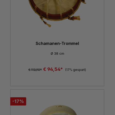
Schamanen-Trommel
Ø 38 cm
€ 94,54*
€ 113,90*
(17% gespart)
-17%