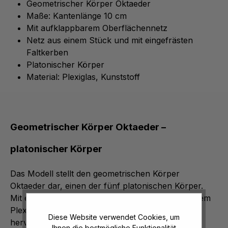
Geometrischer Körper Oktaeder
Maße:
Kantenlänge 10
cm
Mit aufklappbarem Oberflächennetz
Netz aus einem Stück und mit eingefrästen
Faltkerben
Platonischer Körper
Material: Plexiglas, Kunststoff
Geometrischer Körper Oktaeder –
platonischer Körper
Das Modell stellt den geometrischen Körper
Oktaeder dar, einen der fünf platonischen Körper.
Mit einer Kantenlänge von 10 cm und aus robustem
Plexiglas und Kunststoff gefertigt, eignet es sich
Diese Website verwendet Cookies, um
hervorragend zur
Veranschaulichung
Ihnen die bestmögliche Funktionalität