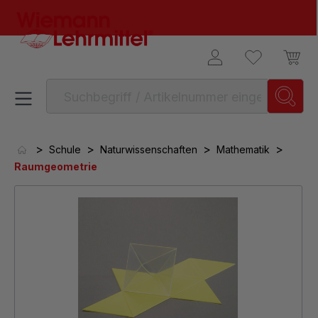
alt springen
>
>
>
>
Schule
Naturwissenschaften
Mathematik
Raumgeometrie
Bildergalerie überspringen