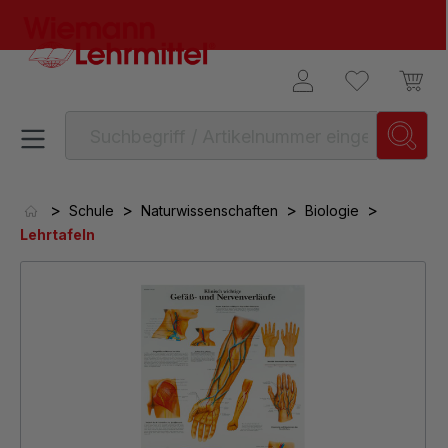
alt springen
>
>
>
>
Schule
Naturwissenschaften
Biologie
Lehrtafeln
Bildergalerie überspringen